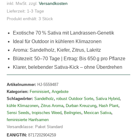
8,34 €
4,28 €.
inkl. MwSt.
zzgl.
Versandkosten
Lieferzeit:
1-3 Tage
Produkt enthält: 3
Stück
Exotische 70 % Sativa mit Landrassen-Genetik
Ideal für Outdoor in kühleren Klimazonen
Aroma: Sandelholz, Kiefer, Zitrus, Lakritz
Blütezeit: 50–70 Tage | Ertrag: Bis 650 g pro Pflanze
Klarer, belebender Sativa-Kick – ohne Überdrehen
Artikelnummer:
HJ-5559487
Kategorien:
Feminisiert
,
Angebote
Schlagwörter:
Sandelholz
,
robust Outdoor Sorte
,
Sativa Hybrid
,
kühle Klimazonen
,
Zitrus Aroma
,
Durban Kreuzung
,
Hash Plant
,
Sensi Seeds
,
tropisches Weed
,
Beilngries
,
Mexican Sativa
,
feminisierte Hanfsamen
Versandklasse: Paket Standard
EAN/GTIN:
8717202904259