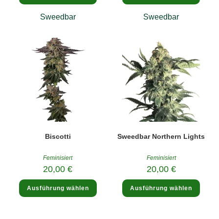
weist
weist
mehrere
mehre
Sweedbar
Sweedbar
Varianten
Varia
auf.
auf.
Die
Die
Optionen
Optio
können
könne
auf
auf
der
der
Produktseite
Produk
gewählt
gewäh
werden
werde
Biscotti
Sweedbar Northern Lights
Feminisiert
Feminisiert
20,00
€
20,00
€
Dieses
Diese
Ausführung wählen
Ausführung wählen
Produkt
Produ
weist
weist
mehrere
mehre
Varianten
Varia
auf.
auf.