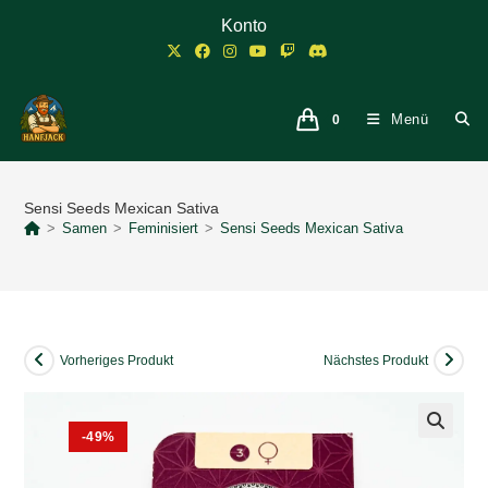
Zum
Konto
Inhalt
springen
Menü
0
Sensi Seeds Mexican Sativa
>
Samen
>
Feminisiert
>
Sensi Seeds Mexican Sativa
Vorheriges Produkt
Nächstes Produkt
-49%
🔍