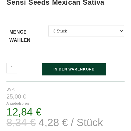
Sensi Seeds Mexican Sativa
MENGE
WÄHLEN
Sensi
IN DEN WARENKORB
Seeds
Mexican
Sativa
UVP:
Ursprünglicher
Menge
25,00
€
Preis
war:
Angebotspreis:
25,00 €
12,84
€
Aktueller
Preis
ist:
8,34
€
4,28
€
/
Stück
Ursprünglicher
Aktueller
12,84 €.
Preis
Preis
war:
ist: