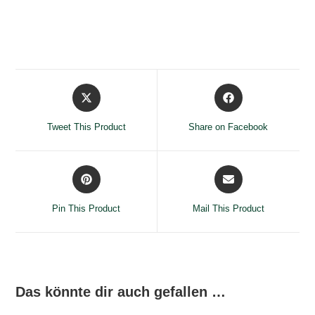
Opens
Opens
in
in
a
a
Tweet This Product
Share on Facebook
new
new
window
window
Opens
Opens
in
in
a
a
Pin This Product
Mail This Product
new
new
window
window
Das könnte dir auch gefallen …