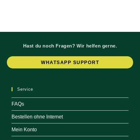
Die
Die
Optionen
Optio
können
könne
auf
auf
der
der
Produktseite
Produk
gewählt
gewäh
werden
werde
Hast du noch Fragen? Wir helfen gerne.
Op
WHATSAPP SUPPORT
in
a
ne
Service
tab
FAQs
Bestellen ohne Internet
Mein Konto