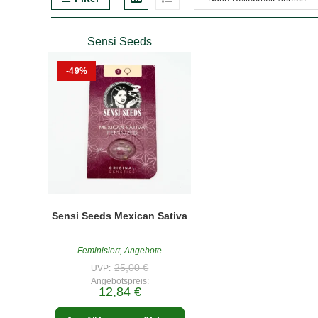
Sensi Seeds
-49%
Sensi Seeds Mexican Sativa
Feminisiert
,
Angebote
Ursprünglicher
25,00
€
UVP:
Preis
Angebotspreis:
war:
Aktueller
12,84
€
25,00 €
Preis
ist:
Dieses