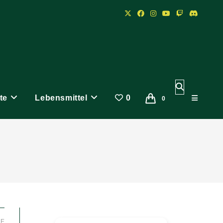
Website-
te
Lebensmittel
0
Suche
0
umschalten
LE