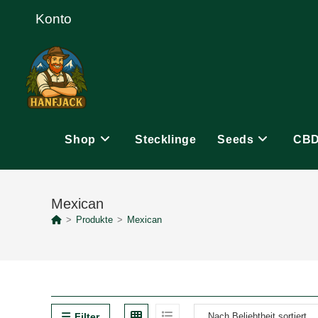
Zum
Konto
Inhalt
springen
Shop
Stecklinge
Seeds
CB
Mexican
>
Produkte
>
Mexican
Filter