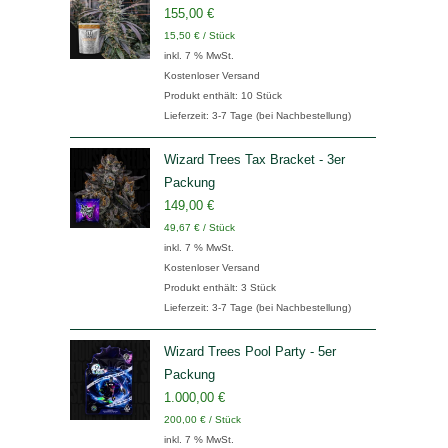
155,00
€
15,50
€
/
Stück
inkl. 7 % MwSt.
Kostenloser Versand
Produkt enthält: 10
Stück
Lieferzeit:
3-7 Tage (bei Nachbestellung)
Wizard Trees Tax Bracket - 3er
Packung
149,00
€
49,67
€
/
Stück
inkl. 7 % MwSt.
Kostenloser Versand
Produkt enthält: 3
Stück
Lieferzeit:
3-7 Tage (bei Nachbestellung)
Wizard Trees Pool Party - 5er
Packung
1.000,00
€
200,00
€
/
Stück
inkl. 7 % MwSt.