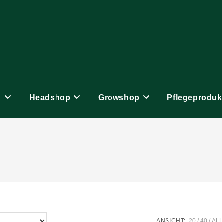
D
Headshop
Growshop
Pflegeproduk
ANSICHT:
20
40
AL