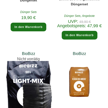
Düngerset
Düngerset
Dünger Sets
Dünger Sets
,
Angebote
19,90
€
Ursprüngli
UVP:
49,90
€
Preis
Aktu
Angebotspreis:
47,99
€
In den Warenkorb
war:
Prei
49,90 €
ist:
47,9
In den Warenkorb
BioBizz
BioBizz
Nicht vorrätig