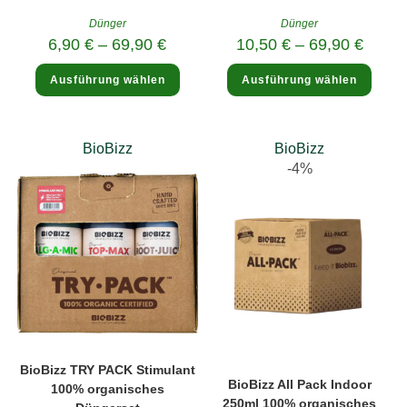
Dünger
Dünger
6,90
€
–
69,90
€
10,50
€
–
69,90
€
Dieses
Diese
Ausführung wählen
Ausführung wählen
Produkt
Produ
weist
weist
mehrere
mehre
Varianten
Varia
auf.
auf.
Die
Die
BioBizz
BioBizz
Optionen
Optio
-4%
können
könne
auf
auf
der
der
Produktseite
Produk
gewählt
gewäh
werden
werde
BioBizz TRY PACK Stimulant
BioBizz All Pack Indoor
100% organisches
250ml 100% organisches