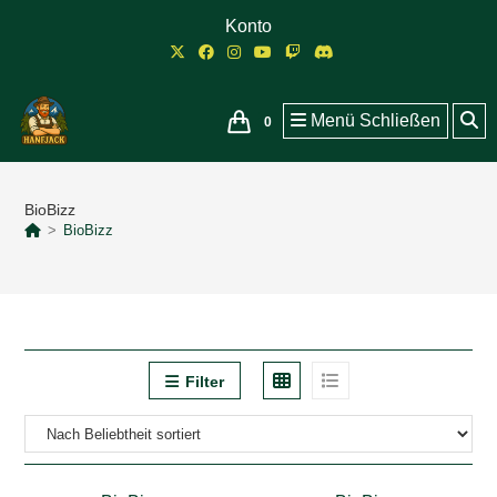
Zum
Konto
Inhalt
springen
Menü
Schließen
0
BioBizz
>
BioBizz
Filter