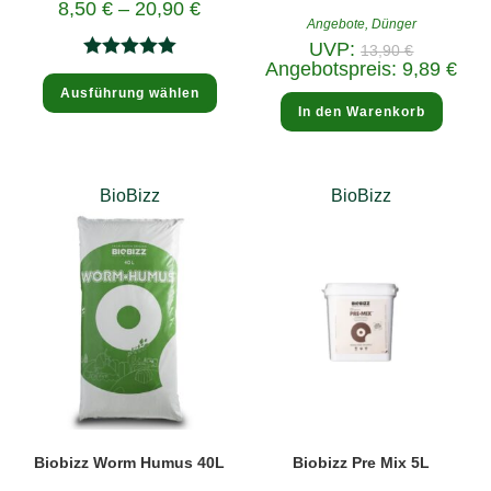
8,50
€
–
20,90
€
Angebote
,
Dünger
Ursprüngli
UVP:
13,90
€
Preis
Aktue
Angebotspreis:
9,89
€
Bewertet
war:
Dieses
Prei
13,90 €
Ausführung wählen
Produkt
ist:
mit
5.00
weist
9,89 
In den Warenkorb
mehrere
von 5
Varianten
auf.
Die
Optionen
BioBizz
BioBizz
können
auf
der
Produktseite
gewählt
werden
Biobizz Worm Humus 40L
Biobizz Pre Mix 5L