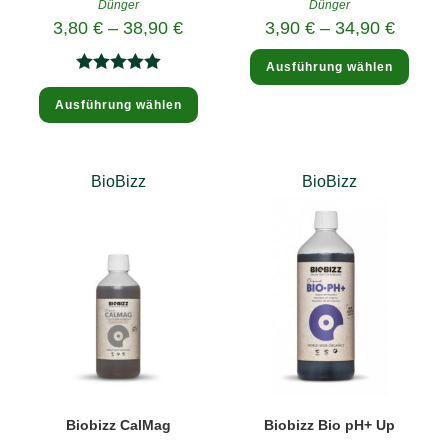
Dünger
Dünger
3,80
€
–
38,90
€
3,90
€
–
34,90
€
Diese
Ausführung wählen
Produ
weist
Bewertet
Dieses
mehre
Ausführung wählen
Produkt
mit
5.00
Varia
weist
auf.
mehrere
von 5
Die
Varianten
Optio
auf.
könne
Die
BioBizz
BioBizz
auf
Optionen
der
können
Produk
auf
gewäh
der
werde
Produktseite
gewählt
werden
Biobizz CalMag
Biobizz Bio pH+ Up