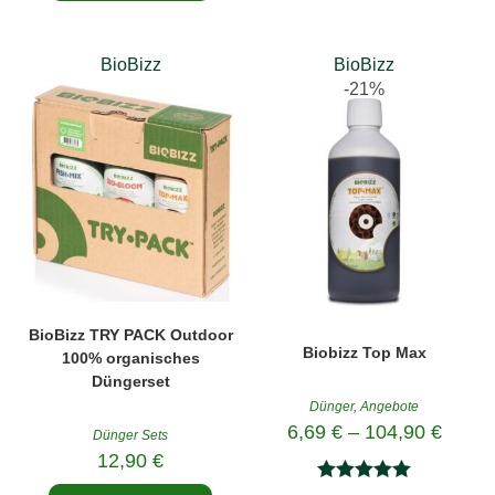
von 5
BioBizz
BioBizz
-21%
BioBizz TRY PACK Outdoor
Biobizz Top Max
100% organisches
Düngerset
Dünger
,
Angebote
6,69
€
–
104,90
€
Dünger Sets
12,90
€
Bewertet