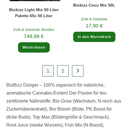
Biobizz Coco Mix 50L
Biobizz Light Mix 50 Liter
Palette 65x 50 Liter
Erde & Substrate
17,90
€
Erde & Substrate
,
Bundles
749,99
€
In den Warenkorb
Weiterlesen
1
2
BioBizz Dünger – 100% organisch für natürliche,
aromatische Cannabis-Ernten! Der Pionier für bio-
zertifizierte Nährstoffe: Bio·Grow (Wachstum, N-reich aus
Zuckerrübenextrakt), Bio·Bloom (Blüte, PK-Boost für
dicke Buds), Top·Max (Blütengröße & Geschmack),
Root·Juice (starke Wurzeln), Fish·Mix (N-Boost),