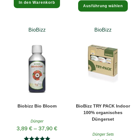
Diese
In den Warenkorb
Ausführung wählen
Produ
mit
5.00
weist
mehre
von 5
Varia
auf.
Die
BioBizz
BioBizz
Optio
könne
auf
der
Produk
gewäh
werde
Biobizz Bio Bloom
BioBizz TRY PACK Indoor
100% organisches
Düngerset
Dünger
3,89
€
–
37,90
€
Dünger Sets