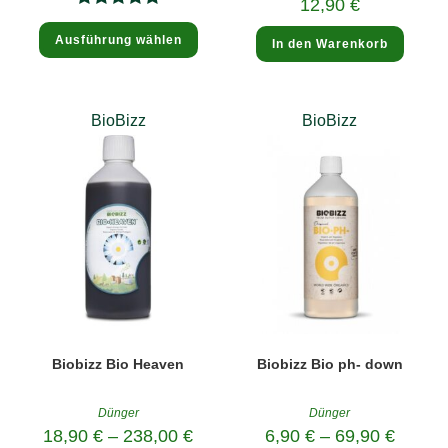
12,90
€
Bewertet
Dieses
Ausführung wählen
Produkt
mit
5.00
In den Warenkorb
weist
mehrere
von 5
Varianten
auf.
Die
BioBizz
BioBizz
Optionen
können
auf
der
Produktseite
gewählt
werden
Biobizz Bio Heaven
Biobizz Bio ph- down
Dünger
Dünger
18,90
€
–
238,00
€
6,90
€
–
69,90
€