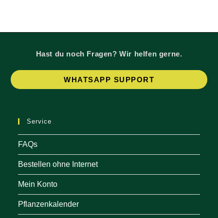
Hast du noch Fragen? Wir helfen gerne.
Op
WHATSAPP SUPPORT
in
a
ne
Service
tab
FAQs
Bestellen ohne Internet
Mein Konto
Pflanzenkalender