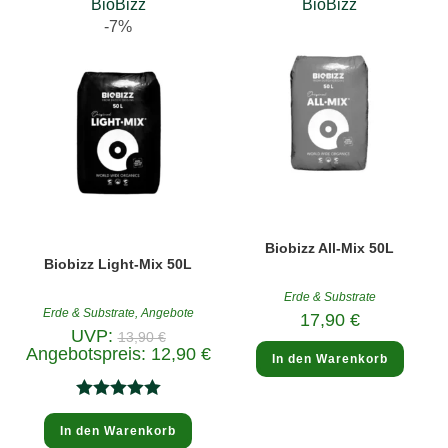
BioBizz
BioBizz
-7%
Biobizz All-Mix 50L
Biobizz Light-Mix 50L
Erde & Substrate
Erde & Substrate
,
Angebote
17,90
€
Ursprünglicher
UVP:
13,90
€
Preis
Aktueller
Angebotspreis:
12,90
€
In den Warenkorb
war:
Preis
13,90 €
ist:
12,90 €.
Bewertet
In den Warenkorb
mit
5.00