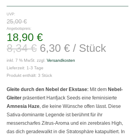
Der
Nebel-
UVP:
Ursprünglicher
Gleiter
25,00
€
Preis
war:
-
Angebotspreis:
25,00 €
18,90
€
Aktueller
3
Preis
ist:
Seeds
8,34
€
6,30
€
/
Stück
18,90 €.
Menge
inkl. 7 % MwSt.
zzgl.
Versandkosten
Lieferzeit:
1-3 Tage
Produkt enthält: 3
Stück
Gleite durch den Nebel der Ekstase:
Mit dem
Nebel-
Gleiter
präsentiert Hanfjack Seeds eine feminisierte
Amnesia Haze
, die keine Wünsche offen lässt. Diese
Sativa-dominante Legende ist berühmt für ihr
messerscharfes Zitrus-Aroma und ein zerebrales High,
das dich geradewalkt in die Stratosphäre katapultiert. In