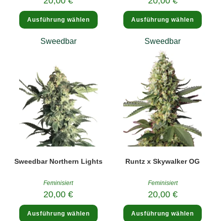
20,00
€
20,00
€
Dieses
Diese
Ausführung wählen
Ausführung wählen
Produkt
Produ
weist
weist
mehrere
mehre
Sweedbar
Sweedbar
Varianten
Varia
auf.
auf.
Die
Die
Optionen
Optio
können
könne
auf
auf
der
der
Produktseite
Produk
gewählt
gewäh
werden
werde
Sweedbar Northern Lights
Runtz x Skywalker OG
Feminisiert
Feminisiert
20,00
€
20,00
€
Dieses
Diese
Ausführung wählen
Ausführung wählen
Produkt
Produ