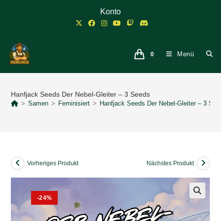
Zum
Konto
Inhalt
springen
Menü
0
Hanfjack Seeds Der Nebel-Gleiter – 3 Seeds
>
Samen
>
Feminisiert
>
Hanfjack Seeds Der Nebel-Gleiter – 3 Se
Vorheriges Produkt
Nächstes Produkt
-24%
🔍