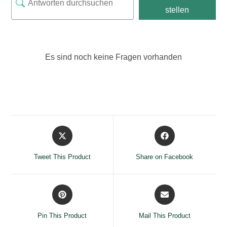
stellen
Es sind noch keine Fragen vorhanden
Opens
Opens
in
in
a
a
Tweet This Product
Share on Facebook
new
new
window
window
Opens
Opens
in
in
a
a
Pin This Product
Mail This Product
new
new