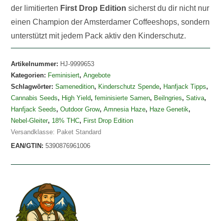
der limitierten
First Drop Edition
sicherst du dir nicht nur
einen Champion der Amsterdamer Coffeeshops, sondern
unterstützt mit jedem Pack aktiv den Kinderschutz.
Artikelnummer:
HJ-9999653
Kategorien:
Feminisiert
,
Angebote
Schlagwörter:
Samenedition
,
Kinderschutz Spende
,
Hanfjack Tipps
,
Cannabis Seeds
,
High Yield
,
feminisierte Samen
,
Beilngries
,
Sativa
,
Hanfjack Seeds
,
Outdoor Grow
,
Amnesia Haze
,
Haze Genetik
,
Nebel-Gleiter
,
18% THC
,
First Drop Edition
Versandklasse: Paket Standard
EAN/GTIN:
5390876961006