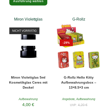
Ausführung wählen
Produkt
weist
mehrere
Varianten
auf.
Die
Miron Violettglas
G-Rollz
Optionen
können
auf
NICHT VORRÄTIG
der
Produktseite
gewählt
werden
-29%
Miron Violettglas 5ml
G-Rollz Hello Kitty
Kosmetikglas Ceres mit
Aufbewahrungsbox –
Deckel
13×8.5×3 cm
Aufbewahrung
Angebote
,
Aufbewahrung
Ursprünglich
4,00
€
4,20
€
UVP: