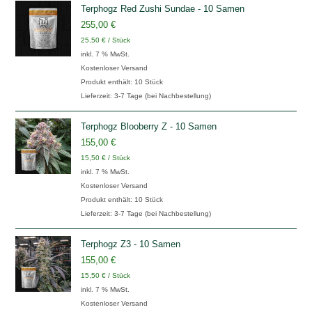
Terphogz Red Zushi Sundae - 10 Samen
255,00
€
25,50
€
/
Stück
inkl. 7 % MwSt.
Kostenloser Versand
Produkt enthält: 10
Stück
Lieferzeit:
3-7 Tage (bei Nachbestellung)
Terphogz Blooberry Z - 10 Samen
155,00
€
15,50
€
/
Stück
inkl. 7 % MwSt.
Kostenloser Versand
Produkt enthält: 10
Stück
Lieferzeit:
3-7 Tage (bei Nachbestellung)
Terphogz Z3 - 10 Samen
155,00
€
15,50
€
/
Stück
inkl. 7 % MwSt.
Kostenloser Versand