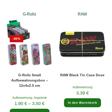
G-Rollz
RAW
-46%
G-Rollz Small
RAW Black Tin Case Dose
Aufbewahrungsbox –
12x4x2.5 cm
Aufbewahrung
3,39
€
Aufbewahrung
,
Angebote
1,90
€
–
3,50
€
In den Warenkorb
Dieses