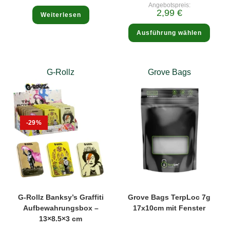
Preis
Angebotspreis:
war:
Aktueller
2,99
€
4,20 €
Weiterlesen
Preis
ist:
Diese
2,99 €.
Ausführung wählen
Produ
weist
mehre
Varia
auf.
Die
G-Rollz
Grove Bags
Optio
könne
auf
der
Produk
gewäh
werde
-29%
G-Rollz Banksy’s Graffiti
Grove Bags TerpLoc 7g
Aufbewahrungsbox –
17x10cm mit Fenster
13×8.5×3 cm