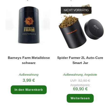
NICHT VORRÄTIG
Barneys Farm Metalldose
Spider Farmer 2L Auto-Cure
schwarz
Smart Jar
Aufbewahrung
Aufbewahrung
,
Angebote
Ursprünglic
3,99
€
82,90
€
UVP:
Preis
Angebotspreis:
war:
Aktueller
69,90
€
82,90 €
In den Warenkorb
Preis
ist:
69,90 €.
Weiterlesen