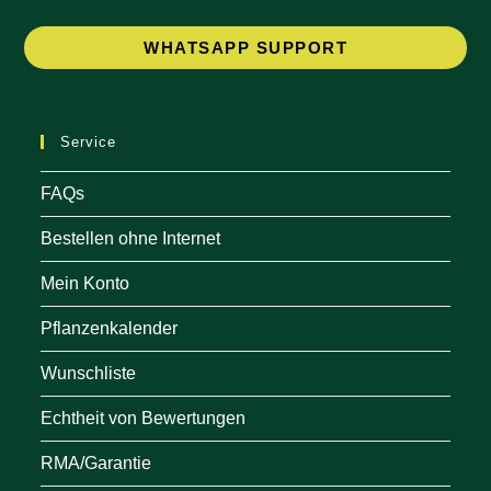
Op
WHATSAPP SUPPORT
in
a
ne
Service
tab
FAQs
Bestellen ohne Internet
Mein Konto
Pflanzenkalender
Wunschliste
Echtheit von Bewertungen
RMA/Garantie