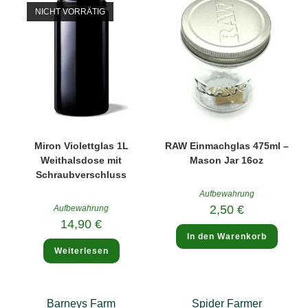
NICHT VORRÄTIG
Miron Violettglas 1L
RAW Einmachglas 475ml –
Weithalsdose mit
Mason Jar 16oz
Schraubverschluss
Aufbewahrung
2,50
€
Aufbewahrung
14,90
€
In den Warenkorb
Weiterlesen
Barneys Farm
Spider Farmer