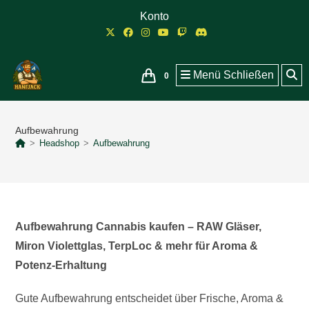
Zum
Konto
Inhalt
springen
Menü
Schließen
0
Aufbewahrung
>
Headshop
>
Aufbewahrung
Aufbewahrung Cannabis kaufen – RAW Gläser,
Miron Violettglas, TerpLoc & mehr für Aroma &
Potenz-Erhaltung
Gute Aufbewahrung entscheidet über Frische, Aroma &