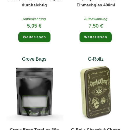
durchsichtig
Einmachglas 400ml
Aufbewahrung
Aufbewahrung
5,95
€
7,50
€
Weiterlesen
Weiterlesen
Grove Bags
G-Rollz
Grove Bags TerpLoc 30g
G-Rollz Cheech & Chong