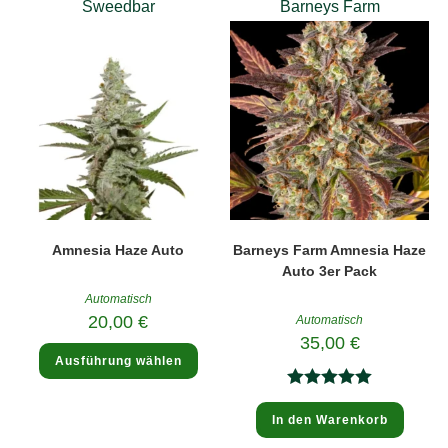
Sweedbar
Barneys Farm
Amnesia Haze Auto
Barneys Farm Amnesia Haze
Auto 3er Pack
Automatisch
20,00
€
Automatisch
35,00
€
Dieses
Ausführung wählen
Produkt
weist
mehrere
Bewertet
Varianten
auf.
In den Warenkorb
mit
5.00
Die
Optionen