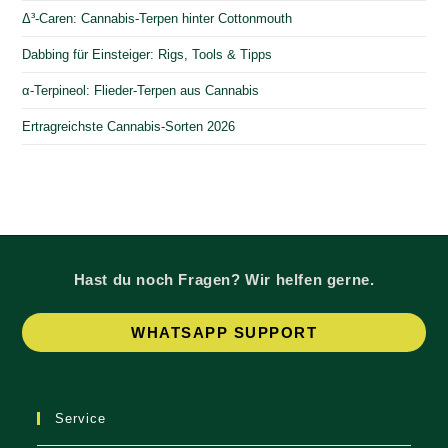
Δ³-Caren: Cannabis-Terpen hinter Cottonmouth
Dabbing für Einsteiger: Rigs, Tools & Tipps
α-Terpineol: Flieder-Terpen aus Cannabis
Ertragreichste Cannabis-Sorten 2026
Hast du noch Fragen? Wir helfen gerne.
Op
WHATSAPP SUPPORT
in
a
ne
Service
tab