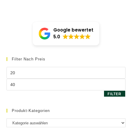
von 5
können
auf
der
Produktseite
gewählt
werden
Google bewertet
5.0
Filter Nach Preis
Min.
Preis
Max.
Preis
FILTER
Produkt-Kategorien