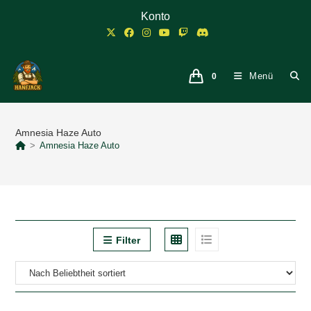
Zum
Konto
Inhalt
springen
Menü
0
Amnesia Haze Auto
>
Amnesia Haze Auto
Filter