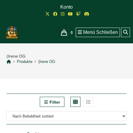
Zum
Konto
Inhalt
springen
Menü
Schließen
0
(Irene OG
>
Produkte
>
(Irene OG
Filter