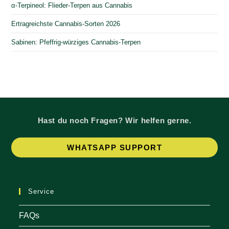
α-Terpineol: Flieder-Terpen aus Cannabis
Ertragreichste Cannabis-Sorten 2026
Sabinen: Pfeffrig-würziges Cannabis-Terpen
Hast du noch Fragen? Wir helfen gerne.
Op
WHATSAPP SUPPORT
in
a
ne
Service
tab
FAQs