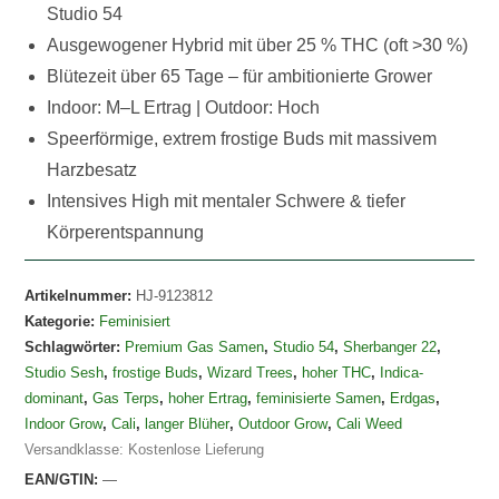
Studio 54
Ausgewogener Hybrid mit über 25 % THC (oft >30 %)
Blütezeit über 65 Tage – für ambitionierte Grower
Indoor: M–L Ertrag | Outdoor: Hoch
Speerförmige, extrem frostige Buds mit massivem
Harzbesatz
Intensives High mit mentaler Schwere & tiefer
Körperentspannung
Artikelnummer:
HJ-9123812
Kategorie:
Feminisiert
Schlagwörter:
Premium Gas Samen
,
Studio 54
,
Sherbanger 22
,
Studio Sesh
,
frostige Buds
,
Wizard Trees
,
hoher THC
,
Indica-
dominant
,
Gas Terps
,
hoher Ertrag
,
feminisierte Samen
,
Erdgas
,
Indoor Grow
,
Cali
,
langer Blüher
,
Outdoor Grow
,
Cali Weed
Versandklasse: Kostenlose Lieferung
EAN/GTIN:
—