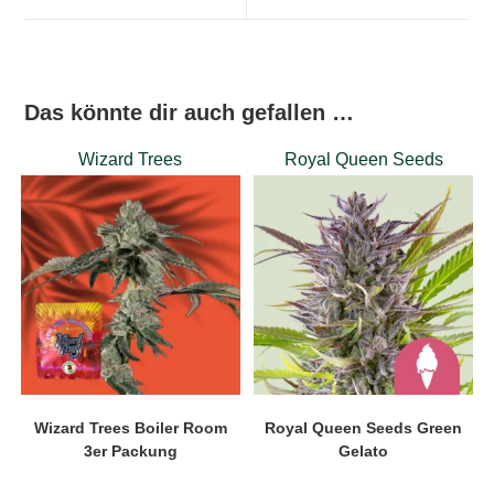
window
window
Das könnte dir auch gefallen …
Wizard Trees
Royal Queen Seeds
Wizard Trees Boiler Room
Royal Queen Seeds Green
3er Packung
Gelato