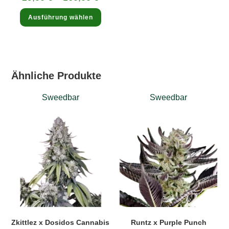
Dieses
Ausführung wählen
Produkt
weist
mehrere
Varianten
auf.
Die
Optionen
können
Ähnliche Produkte
auf
der
Produktseite
gewählt
Sweedbar
Sweedbar
werden
Zkittlez x Dosidos Cannabis
Runtz x Purple Punch