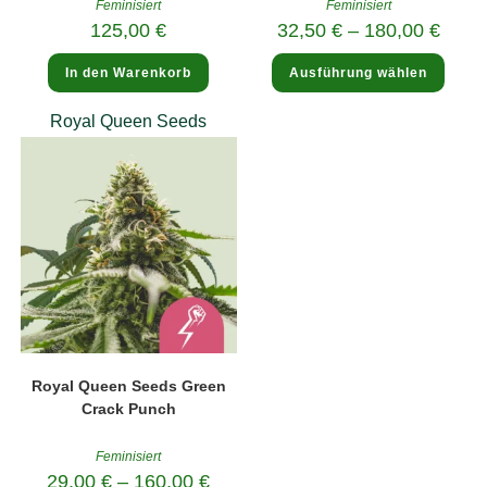
Feminisiert
Feminisiert
125,00
€
32,50
€
–
180,00
€
Diese
In den Warenkorb
Ausführung wählen
Produ
weist
mehre
Royal Queen Seeds
Varia
auf.
Die
Optio
könne
auf
der
Produk
gewäh
werde
Royal Queen Seeds Green
Crack Punch
Feminisiert
29,00
€
–
160,00
€