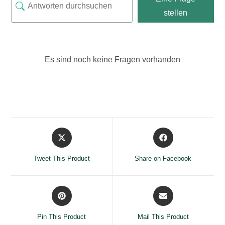
stellen
Es sind noch keine Fragen vorhanden
Opens
Opens
in
in
a
a
Tweet This Product
Share on Facebook
new
new
window
window
Opens
Opens
in
in
a
a
Pin This Product
Mail This Product
new
new