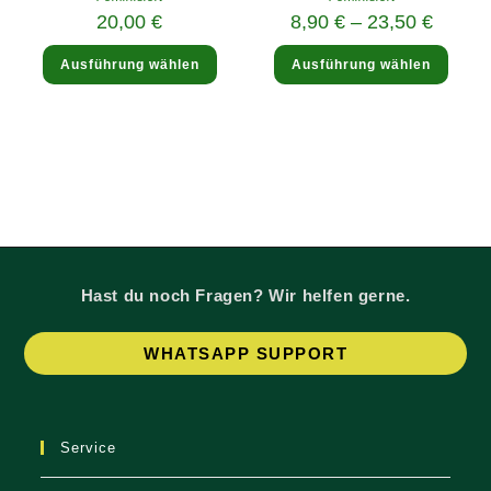
20,00
€
8,90
€
–
23,50
€
Dieses
Diese
Ausführung wählen
Ausführung wählen
Produkt
Produ
weist
weist
mehrere
mehre
Varianten
Varia
auf.
auf.
Die
Die
Optionen
Optio
können
könne
auf
auf
der
der
Produktseite
Produk
gewählt
gewäh
werden
werde
Hast du noch Fragen? Wir helfen gerne.
Op
WHATSAPP SUPPORT
in
a
ne
Service
tab