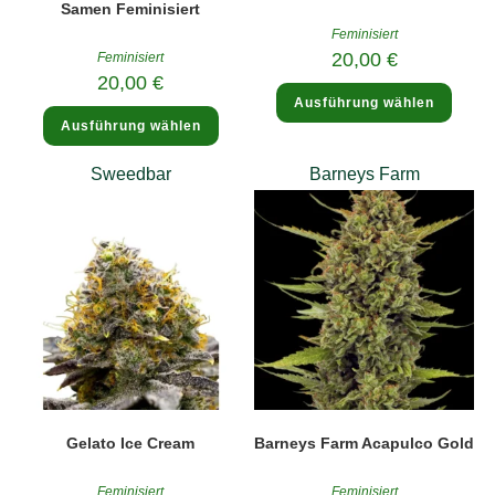
Samen Feminisiert
Feminisiert
20,00
€
Feminisiert
20,00
€
Diese
Ausführung wählen
Produ
Dieses
weist
Ausführung wählen
Produkt
mehre
weist
Varia
mehrere
auf.
Sweedbar
Barneys Farm
Varianten
Die
auf.
Optio
Die
könne
Optionen
auf
können
der
auf
Produk
der
gewäh
Produktseite
werde
gewählt
werden
Gelato Ice Cream
Barneys Farm Acapulco Gold
Feminisiert
Feminisiert