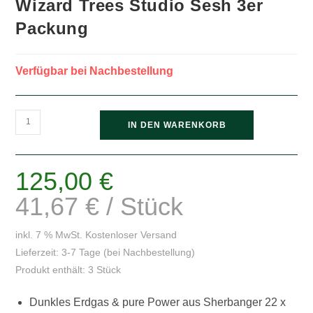
Wizard Trees Studio Sesh 3er
Packung
Verfügbar bei Nachbestellung
Wizard
IN DEN WARENKORB
Trees
Studio
Sesh
125,00
€
3er
41,67
€
/
Stück
Packung
Menge
inkl. 7 % MwSt.
Kostenloser Versand
Lieferzeit:
3-7 Tage (bei Nachbestellung)
Produkt enthält: 3
Stück
Dunkles Erdgas & pure Power aus Sherbanger 22 x