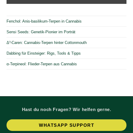
Fenchol: Anis-basilikum-Terpen in Cannabis
Sensi Seeds: Genetik-Pionier im Porträt
Δ³-Caren: Cannabis-Terpen hinter Cottonmouth
Dabbing für Einsteiger: Rigs, Tools & Tipps
α-Terpineol: Flieder-Terpen aus Cannabis
Hast du noch Fragen? Wir helfen gerne.
Op
WHATSAPP SUPPORT
in