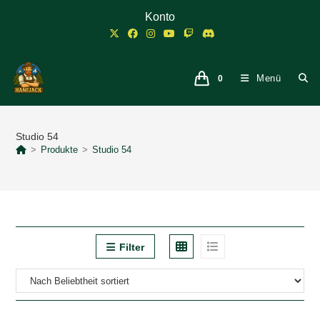
Zum
Konto
Inhalt
springen
Menü
0
Studio 54
>
Produkte
>
Studio 54
Filter