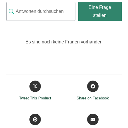
Eine Frage
stellen
Es sind noch keine Fragen vorhanden
Opens
Opens
in
in
a
a
Tweet This Product
Share on Facebook
new
new
window
window
Opens
Opens
in
in