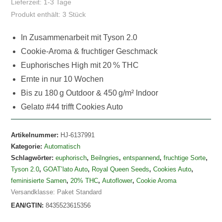
Lieferzeit:
1-3 Tage
Produkt enthält: 3
Stück
In Zusammenarbeit mit Tyson 2.0
Cookie-Aroma & fruchtiger Geschmack
Euphorisches High mit 20 % THC
Ernte in nur 10 Wochen
Bis zu 180 g Outdoor & 450 g/m² Indoor
Gelato #44 trifft Cookies Auto
Artikelnummer:
HJ-6137991
Kategorie:
Automatisch
Schlagwörter:
euphorisch
,
Beilngries
,
entspannend
,
fruchtige Sorte
,
Tyson 2.0
,
GOAT’lato Auto
,
Royal Queen Seeds
,
Cookies Auto
,
feminisierte Samen
,
20% THC
,
Autoflower
,
Cookie Aroma
Versandklasse: Paket Standard
EAN/GTIN:
8435523615356