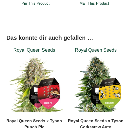
a
a
Pin This Product
Mail This Product
new
new
window
window
Das könnte dir auch gefallen …
Royal Queen Seeds
Royal Queen Seeds
Royal Queen Seeds x Tyson
Royal Queen Seeds x Tyson
Punch Pie
Corkscrew Auto