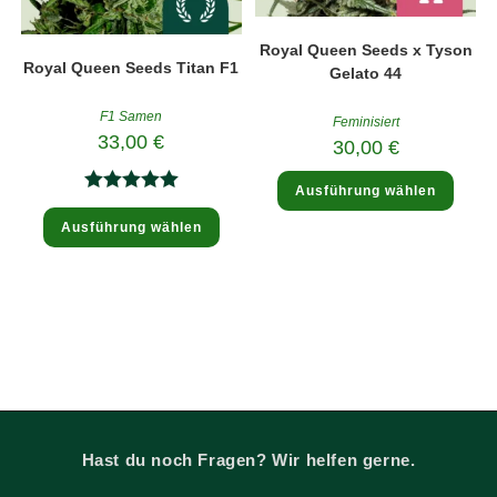
Royal Queen Seeds x Tyson
Royal Queen Seeds Titan F1
Gelato 44
F1 Samen
Feminisiert
33,00
€
30,00
€
Diese
Ausführung wählen
Produ
Bewertet
weist
Dieses
mehre
Ausführung wählen
Produkt
mit
5.00
Varia
weist
auf.
mehrere
von 5
Die
Varianten
Optio
auf.
könne
Die
auf
Optionen
der
können
Produk
auf
gewäh
der
werde
Produktseite
gewählt
werden
Hast du noch Fragen? Wir helfen gerne.