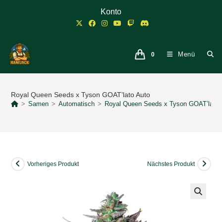
Zum
Konto
Inhalt
springen
Menü
0
Royal Queen Seeds x Tyson GOAT’lato Auto
>
Samen
>
Automatisch
>
Royal Queen Seeds x Tyson GOAT’lato 
Vorheriges Produkt
Nächstes Produkt
🔍