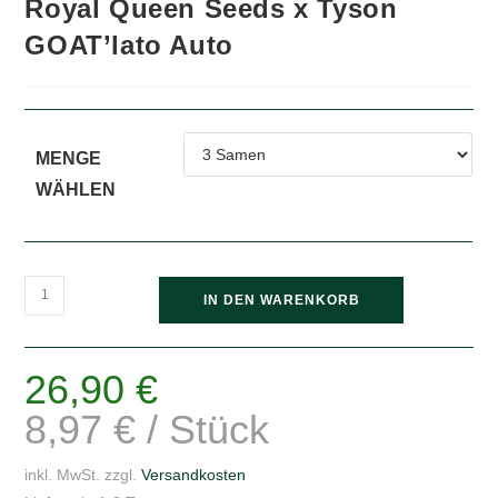
Royal Queen Seeds x Tyson
GOAT’lato Auto
MENGE
WÄHLEN
Royal
IN DEN WARENKORB
Queen
Seeds
x
26,90
€
Tyson
8,97
€
/
Stück
GOAT'lato
Auto
inkl. MwSt.
zzgl.
Versandkosten
Menge