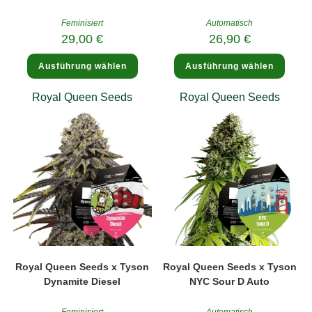
Feminisiert
Automatisch
29,00
€
26,90
€
Dieses
Diese
Ausführung wählen
Ausführung wählen
Produkt
Produ
weist
weist
mehrere
mehre
Royal Queen Seeds
Royal Queen Seeds
Varianten
Varia
auf.
auf.
Die
Die
Optionen
Optio
können
könne
auf
auf
der
der
Produktseite
Produk
gewählt
gewäh
werden
werde
Royal Queen Seeds x Tyson
Royal Queen Seeds x Tyson
Dynamite Diesel
NYC Sour D Auto
Feminisiert
Automatisch