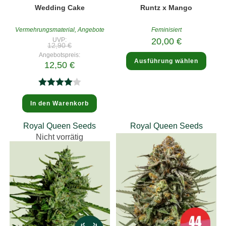
Wedding Cake
Runtz x Mango
Vermehrungsmaterial
,
Angebote
Feminisiert
UVP:
20,00
€
Ursprünglicher
12,90
€
Preis
Diese
Angebotspreis:
war:
Ausführung wählen
Produ
Aktueller
12,50
€
12,90 €
weist
Preis
mehre
ist:
Varia
12,50 €.
auf.
Bewertet
Die
In den Warenkorb
Optio
mit
4.00
könne
auf
von 5
der
Royal Queen Seeds
Royal Queen Seeds
Produk
Nicht vorrätig
gewäh
werde