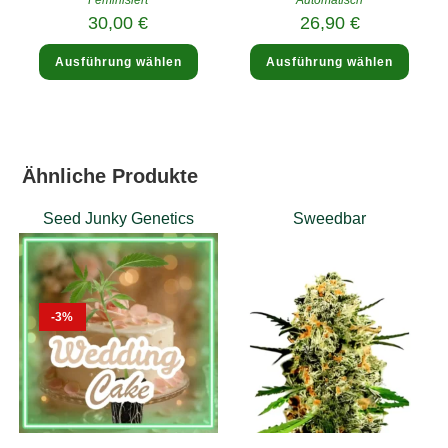
30,00
€
26,90
€
Dieses
Diese
Ausführung wählen
Ausführung wählen
Produkt
Produ
weist
weist
mehrere
mehre
Varianten
Varia
auf.
auf.
Die
Die
Optionen
Optio
können
könne
Ähnliche Produkte
auf
auf
der
der
Produktseite
Produk
gewählt
gewäh
Seed Junky Genetics
Sweedbar
werden
werde
-3%