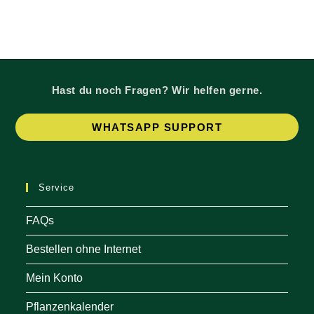
Hast du noch Fragen? Wir helfen gerne.
Op
WHATSAPP SUPPORT
in
a
ne
Service
tab
FAQs
Bestellen ohne Internet
Mein Konto
Pflanzenkalender