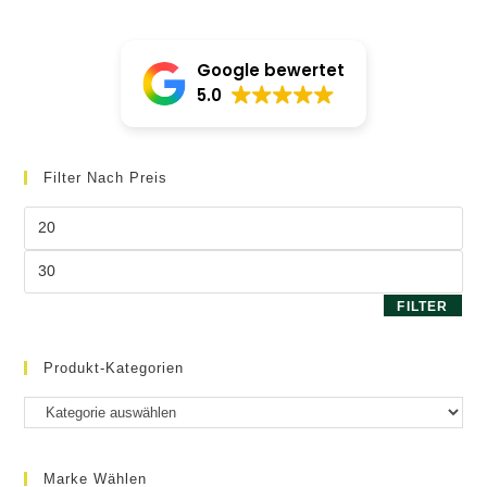
Die
Optionen
können
auf
Google bewertet
der
Produktseite
5.0
gewählt
werden
Filter Nach Preis
Min.
Preis
Max.
Preis
FILTER
Produkt-Kategorien
Marke Wählen