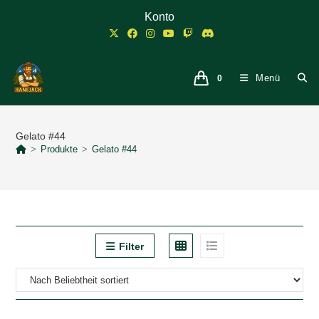
Zum
Konto
Inhalt
springen
Menü
0
Gelato #44
>
Produkte
>
Gelato #44
Filter