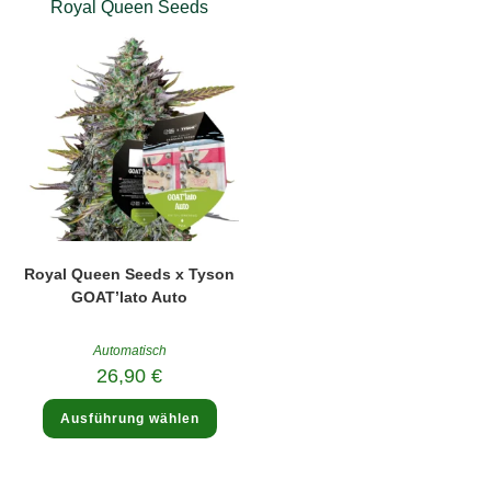
Royal Queen Seeds
Royal Queen Seeds x Tyson
GOAT’lato Auto
Automatisch
26,90
€
Dieses
Ausführung wählen
Produkt
weist
mehrere
Varianten
auf.