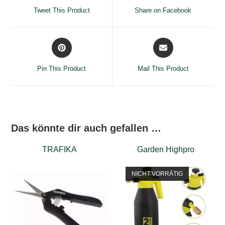
a
a
Tweet This Product
Share on Facebook
new
new
window
window
Opens
Opens
in
in
a
a
Pin This Product
Mail This Product
new
new
window
window
Das könnte dir auch gefallen …
TRAFIKA
Garden Highpro
NICHT VORRÄTIG