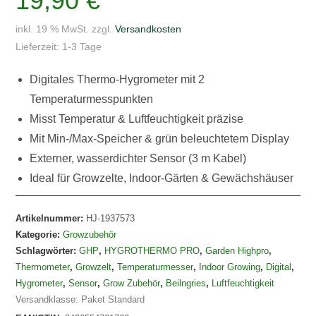
19,90
€
mit
2
inkl. 19 % MwSt.
zzgl.
Versandkosten
Messpunkten
Lieferzeit:
1-3 Tage
digital
Garden
Digitales Thermo-Hygrometer mit 2
Highpro
Temperaturmesspunkten
Menge
Misst Temperatur & Luftfeuchtigkeit präzise
Mit Min-/Max-Speicher & grün beleuchtetem Display
Externer, wasserdichter Sensor (3 m Kabel)
Ideal für Growzelte, Indoor-Gärten & Gewächshäuser
Artikelnummer:
HJ-1937573
Kategorie:
Growzubehör
Schlagwörter:
GHP
,
HYGROTHERMO PRO
,
Garden Highpro
,
Thermometer
,
Growzelt
,
Temperaturmesser
,
Indoor Growing
,
Digital
,
Hygrometer
,
Sensor
,
Grow Zubehör
,
Beilngries
,
Luftfeuchtigkeit
Versandklasse: Paket Standard