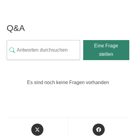
Q&A
Eine Frage
stellen
Es sind noch keine Fragen vorhanden
Opens
Opens
in
in