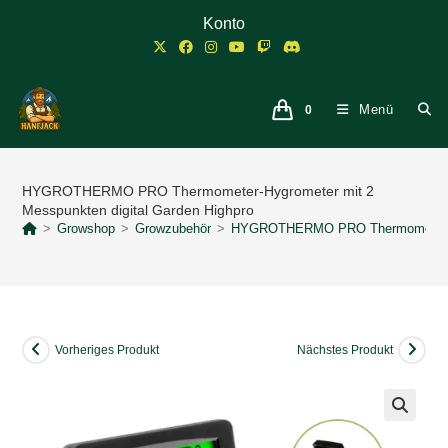
Zum
Konto
Inhalt
springen
Menü
0
HYGROTHERMO PRO Thermometer-Hygrometer mit 2
Messpunkten digital Garden Highpro
>
Growshop
>
Growzubehör
>
HYGROTHERMO PRO Thermometer-Hygr
Vorheriges Produkt
Nächstes Produkt
🔍