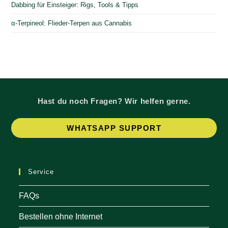
Dabbing für Einsteiger: Rigs, Tools & Tipps
α-Terpineol: Flieder-Terpen aus Cannabis
Hast du noch Fragen? Wir helfen gerne.
Op
WHATSAPP SUPPORT
in
a
ne
Service
tab
FAQs
Bestellen ohne Internet