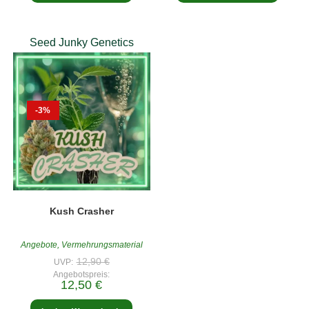
von 5
von 5
Seed Junky Genetics
-3%
Kush Crasher
Angebote
,
Vermehrungsmaterial
Ursprünglicher
12,90
€
UVP:
Preis
Angebotspreis:
war:
Aktueller
12,50
€
12,90 €
Preis
ist: