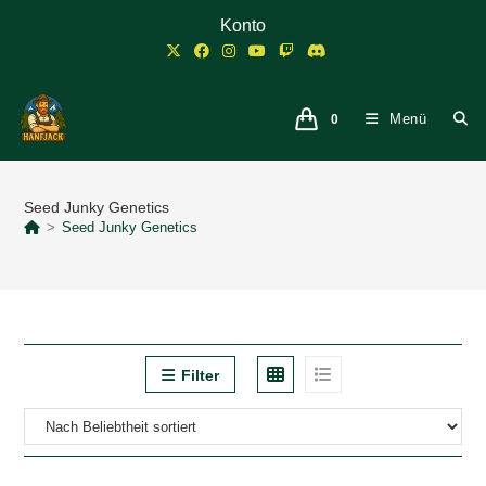
Zum
Konto
Inhalt
springen
Menü
0
Seed Junky Genetics
>
Seed Junky Genetics
Filter