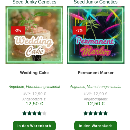
Seed Junky Genetics
Seed Junky Genetics
-3%
-3%
Wedding Cake
Permanent Marker
Angebote
,
Vermehrungsmaterial
Angebote
,
Vermehrungsmaterial
Ursprünglicher
Ursprünglic
12,90
€
12,90
€
UVP:
UVP:
Preis
Preis
Angebotspreis:
Angebotspreis:
war:
war:
Aktueller
Aktueller
12,50
€
12,50
€
12,90 €
12,90 €
Preis
Preis
ist:
ist:
12,50 €.
12,50 €.
Bewertet
Bewertet
In den Warenkorb
In den Warenkorb
mit
4.00
mit
5.00