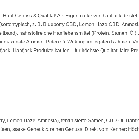
Hanf-Genuss & Qualität! Als Eigenmarke von hanfjack.de steht 
sortentypisch, z. B. Blueberry CBD, Lemon Haze CBD, Amnesia
band), nährstoffreiche Hanflebensmittel (Protein, Samen, Öl) 
 für maximale Aromen, Potenz & Wirkung im legalen Rahmen. Von
jack: Hanfjack Produkte kaufen – für höchste Qualität, faire Pre
y, Lemon Haze, Amnesia), feminisierte Samen, CBD Öl, Hanfleb
lüten, starke Genetik & reinen Genuss. Direkt vom Kenner: Höchst