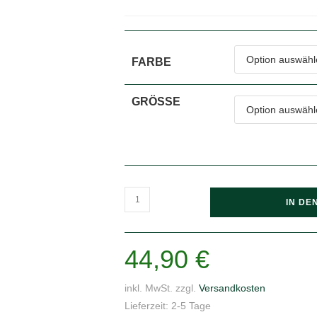
FARBE
GRÖSSE
Hanfjack
IN DE
Logo
-
Organic
44,90
€
Jogger
Pants
inkl. MwSt.
zzgl.
Versandkosten
Menge
Lieferzeit:
2-5 Tage