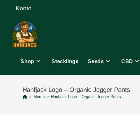
Zum
Konto
Inhalt
springen
Shop
Stecklinge
Seeds
CBD
Hanfjack Logo – Organic Jogger Pants
>
Merch
>
Hanfjack Logo – Organic Jogger Pants