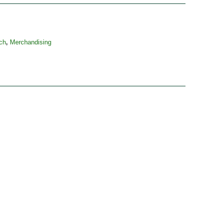
ch
,
Merchandising