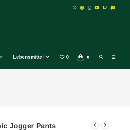
Lebensmittel
0
Website-
0
Suche
umschalten
ic Jogger Pants