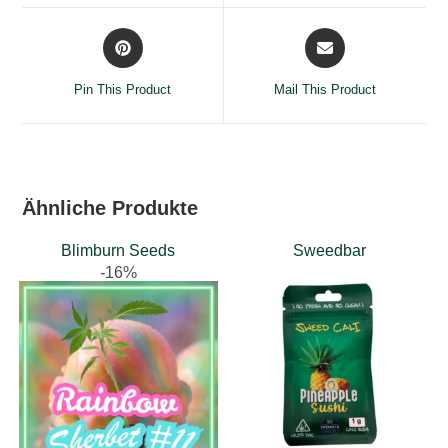
window
window
Opens
Opens
in
in
a
a
Pin This Product
Mail This Product
new
new
window
window
Ähnliche Produkte
Blimburn Seeds
Sweedbar
-16%