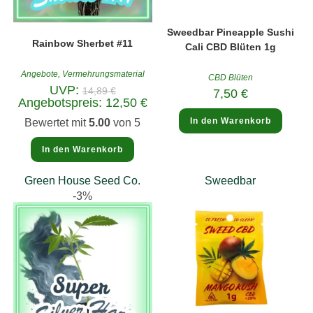
Sweedbar Pineapple Sushi
Rainbow Sherbet #11
Cali CBD Blüten 1g
Angebote
,
Vermehrungsmaterial
CBD Blüten
Ursprünglicher
UVP:
14,89
€
7,50
€
Preis
Aktueller
Angebotspreis:
12,50
€
war:
Preis
14,89 €
ist:
In den Warenkorb
Bewertet mit
5.00
von 5
12,50 €.
In den Warenkorb
Green House Seed Co.
Sweedbar
-3%