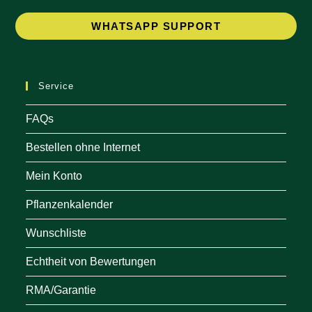
Op
WHATSAPP SUPPORT
in
a
ne
Service
tab
FAQs
Bestellen ohne Internet
Mein Konto
Pflanzenkalender
Wunschliste
Echtheit von Bewertungen
RMA/Garantie