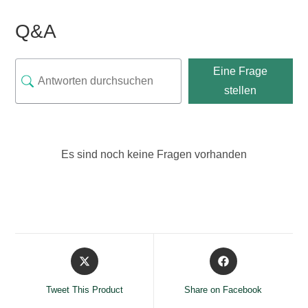
Q&A
Eine Frage
stellen
Es sind noch keine Fragen vorhanden
Opens
Opens
in
in
a
a
Tweet This Product
Share on Facebook
new
new