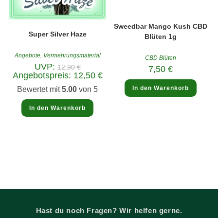
Sweedbar Mango Kush CBD
Super Silver Haze
Blüten 1g
Angebote
,
Vermehrungsmaterial
CBD Blüten
Ursprünglicher
UVP:
12,90
€
7,50
€
Preis
Aktueller
Angebotspreis:
12,50
€
war:
Preis
12,90 €
ist:
In den Warenkorb
Bewertet mit
5.00
von 5
12,50 €.
In den Warenkorb
Hast du noch Fragen? Wir helfen gerne.