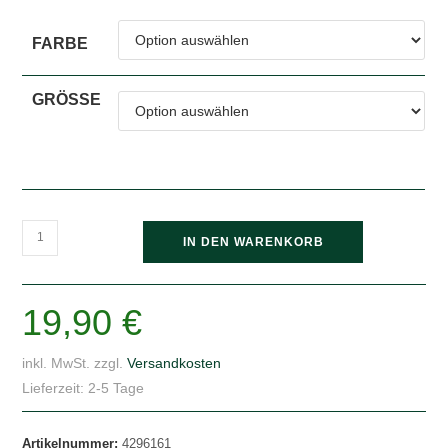
FARBE
GRÖSSE
Hanfjack
IN DEN WARENKORB
Logo
-
Kissen
19,90
€
natur
40x40cm
inkl. MwSt.
zzgl.
Versandkosten
Menge
Lieferzeit:
2-5 Tage
Artikelnummer:
4296161