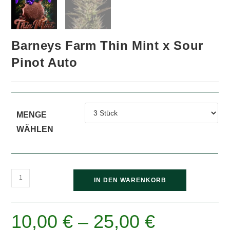
Barneys Farm Thin Mint x Sour
Pinot Auto
MENGE
WÄHLEN
Barneys
IN DEN WARENKORB
Farm
Thin
Mint
10,00
€
–
25,00
€
x