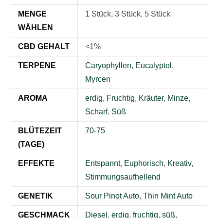
MENGE
1 Stück, 3 Stück, 5 Stück
WÄHLEN
CBD GEHALT
<1%
TERPENE
Caryophyllen
,
Eucalyptol
,
Myrcen
AROMA
erdig
,
Fruchtig
,
Kräuter
,
Minze
,
Scharf
,
Süß
BLÜTEZEIT
70-75
(TAGE)
EFFEKTE
Entspannt
,
Euphorisch
,
Kreativ
,
Stimmungsaufhellend
GENETIK
Sour Pinot Auto
,
Thin Mint Auto
GESCHMACK
Diesel
,
erdig
,
fruchtig
,
süß
,