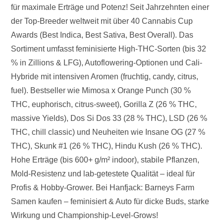
für maximale Erträge und Potenz! Seit Jahrzehnten einer
der Top-Breeder weltweit mit über 40 Cannabis Cup
Awards (Best Indica, Best Sativa, Best Overall). Das
Sortiment umfasst feminisierte High-THC-Sorten (bis 32
% in Zillions & LFG), Autoflowering-Optionen und Cali-
Hybride mit intensiven Aromen (fruchtig, candy, citrus,
fuel). Bestseller wie Mimosa x Orange Punch (30 %
THC, euphorisch, citrus-sweet), Gorilla Z (26 % THC,
massive Yields), Dos Si Dos 33 (28 % THC), LSD (26 %
THC, chill classic) und Neuheiten wie Insane OG (27 %
THC), Skunk #1 (26 % THC), Hindu Kush (26 % THC).
Hohe Erträge (bis 600+ g/m² indoor), stabile Pflanzen,
Mold-Resistenz und lab-getestete Qualität – ideal für
Profis & Hobby-Grower. Bei Hanfjack: Barneys Farm
Samen kaufen – feminisiert & Auto für dicke Buds, starke
Wirkung und Championship-Level-Grows!