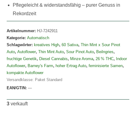
Pflegeleicht & widerstandsfähig – purer Genuss in
Rekordzeit
Artikelnummer:
HJ-7242911
Kategorie:
Automatisch
Schlagwörter:
kreatives High
,
60 Sativa
,
Thin Mint x Sour Pinot
Auto
,
Autoflower
,
Thin Mint Auto
,
Sour Pinot Auto
,
Beilngries
,
fruchtige Genetik
,
Diesel Cannabis
,
Minze Aroma
,
26 % THC
,
Indoor
Autoflower
,
Barney's Farm
,
hoher Ertrag Auto
,
feminisierte Samen
,
kompakte Autoflower
Versandklasse: Paket Standard
EAN/GTIN:
—
3
verkauft