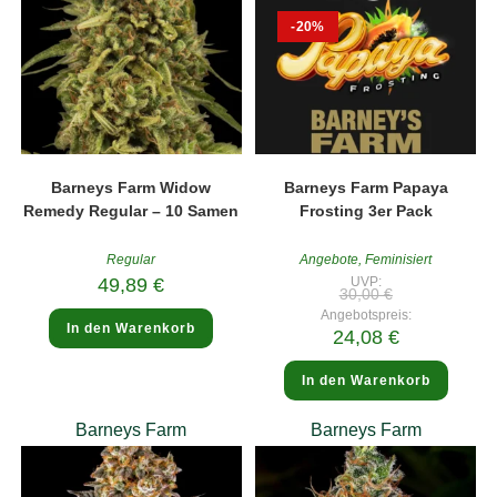
-20%
Barneys Farm Widow
Barneys Farm Papaya
Remedy Regular – 10 Samen
Frosting 3er Pack
Regular
Angebote
,
Feminisiert
49,89
€
UVP:
Ursprünglicher
30,00
€
Preis
Angebotspreis:
war:
In den Warenkorb
Aktueller
24,08
€
30,00 €
Preis
ist:
24,08 €.
In den Warenkorb
Barneys Farm
Barneys Farm