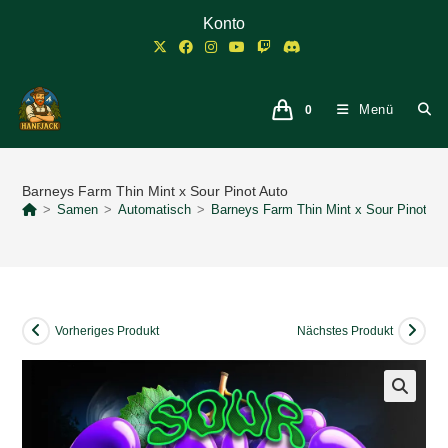
Zum
Konto
Inhalt
springen
Menü
0
Barneys Farm Thin Mint x Sour Pinot Auto
>
Samen
>
Automatisch
>
Barneys Farm Thin Mint x Sour Pinot Au
Vorheriges Produkt
Nächstes Produkt
🔍