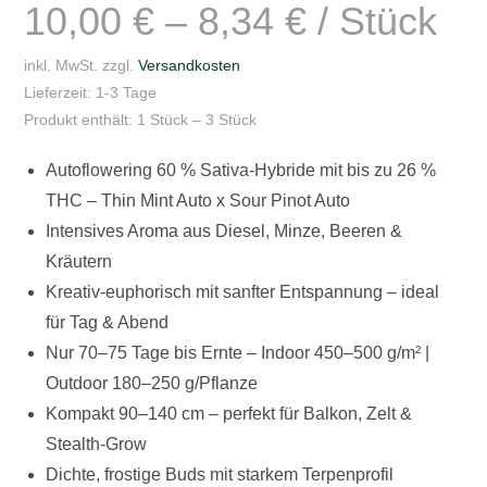
10,00
€
–
8,34
€
/
Stück
Sour
Pinot
inkl. MwSt.
zzgl.
Versandkosten
Auto
Lieferzeit:
1-3 Tage
Menge
Produkt enthält: 1
Stück
– 3
Stück
Autoflowering 60 % Sativa-Hybride mit bis zu 26 %
THC – Thin Mint Auto x Sour Pinot Auto
Intensives Aroma aus Diesel, Minze, Beeren &
Kräutern
Kreativ-euphorisch mit sanfter Entspannung – ideal
für Tag & Abend
Nur 70–75 Tage bis Ernte – Indoor 450–500 g/m² |
Outdoor 180–250 g/Pflanze
Kompakt 90–140 cm – perfekt für Balkon, Zelt &
Stealth-Grow
Dichte, frostige Buds mit starkem Terpenprofil