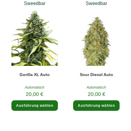
Sweedbar
Sweedbar
Varianten
Varia
auf.
auf.
Die
Die
Optionen
Optio
können
könne
auf
auf
der
der
Produktseite
Produk
gewählt
gewäh
werden
werde
Gorilla XL Auto
Sour Diesel Auto
Automatisch
Automatisch
20,00
€
20,00
€
Dieses
Diese
Ausführung wählen
Ausführung wählen
Produkt
Produ
weist
weist
mehrere
mehre
Varianten
Varia
auf.
auf.
Die
Die
Optionen
Optio