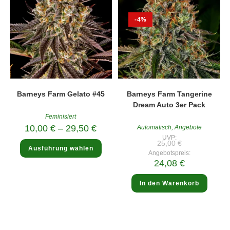
-4%
Barneys Farm Gelato #45
Barneys Farm Tangerine
Dream Auto 3er Pack
Feminisiert
10,00
€
–
29,50
€
Automatisch
,
Angebote
UVP:
Ursprünglicher
Dieses
25,00
€
Preis
Ausführung wählen
Produkt
Angebotspreis:
war:
weist
Aktueller
24,08
€
25,00 €
mehrere
Preis
Varianten
ist:
auf.
24,08 €.
In den Warenkorb
Die
Optionen
können
auf
der
Produktseite
gewählt