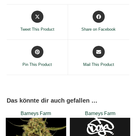
Opens
Opens
in
in
a
a
Tweet This Product
Share on Facebook
new
new
window
window
Opens
Opens
in
in
a
a
Pin This Product
Mail This Product
new
new
window
window
Das könnte dir auch gefallen …
Barneys Farm
Barneys Farm