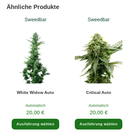
werden
Ähnliche Produkte
Sweedbar
Sweedbar
White Widow Auto
Critical Auto
Automatisch
Automatisch
20,00
€
20,00
€
Dieses
Diese
Ausführung wählen
Ausführung wählen
Produkt
Produ
weist
weist
mehrere
mehre