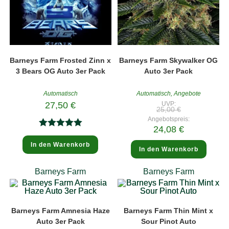
Barneys Farm Frosted Zinn x
Barneys Farm Skywalker OG
3 Bears OG Auto 3er Pack
Auto 3er Pack
Automatisch
Automatisch
,
Angebote
27,50
€
UVP:
Ursprünglicher
25,00
€
Preis
Angebotspreis:
war:
Aktueller
24,08
€
25,00 €
Bewertet
Preis
ist:
In den Warenkorb
mit
5.00
24,08 €.
In den Warenkorb
von 5
Barneys Farm
Barneys Farm
Barneys Farm Amnesia Haze
Barneys Farm Thin Mint x
Auto 3er Pack
Sour Pinot Auto