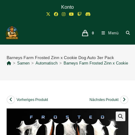
Zum
Konto
Inhalt
springen
Menü
0
Barneys Farm Frosted Zinn x Cookie Dog Auto 3er Pack
>
Samen
>
Automatisch
>
Barneys Farm Frosted Zinn x Cookie Do
Vorheriges Produkt
Nächstes Produkt
🔍