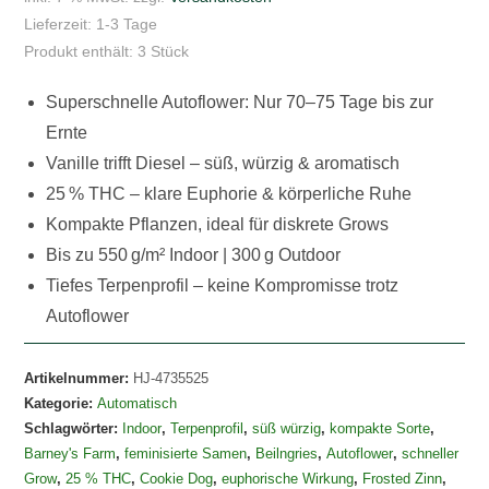
Auto
Lieferzeit:
1-3 Tage
3er
Produkt enthält: 3
Stück
Pack
Menge
Superschnelle Autoflower: Nur 70–75 Tage bis zur
Ernte
Vanille trifft Diesel – süß, würzig & aromatisch
25 % THC – klare Euphorie & körperliche Ruhe
Kompakte Pflanzen, ideal für diskrete Grows
Bis zu 550 g/m² Indoor | 300 g Outdoor
Tiefes Terpenprofil – keine Kompromisse trotz
Autoflower
Artikelnummer:
HJ-4735525
Kategorie:
Automatisch
Schlagwörter:
Indoor
,
Terpenprofil
,
süß würzig
,
kompakte Sorte
,
Barney's Farm
,
feminisierte Samen
,
Beilngries
,
Autoflower
,
schneller
Grow
,
25 % THC
,
Cookie Dog
,
euphorische Wirkung
,
Frosted Zinn
,