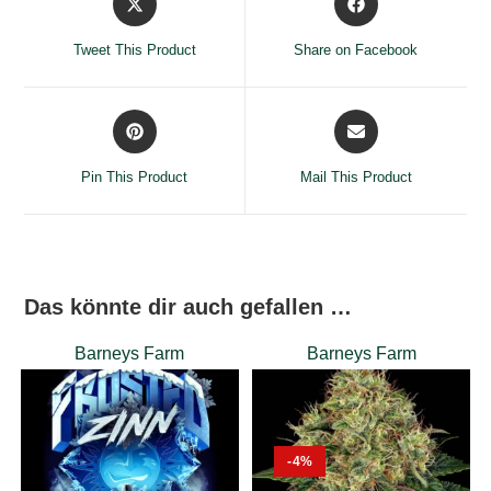
in
in
a
a
Tweet This Product
Share on Facebook
new
new
window
window
Opens
Opens
in
in
a
a
Pin This Product
Mail This Product
new
new
window
window
Das könnte dir auch gefallen …
Barneys Farm
Barneys Farm
-4%