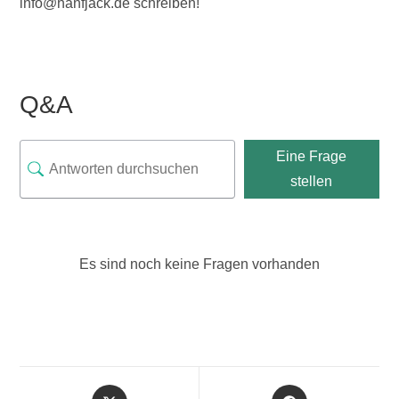
info@hanfjack.de schreiben!
Q&A
Eine Frage
stellen
Es sind noch keine Fragen vorhanden
Opens
Opens