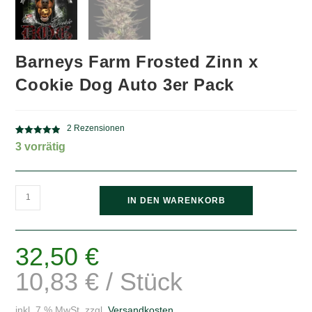
Barneys Farm Frosted Zinn x
Cookie Dog Auto 3er Pack
2
Rezensionen
Bewertet mit
2
3 vorrätig
5.00
von 5,
basierend
auf
Barneys
Kundenbewe
IN DEN WARENKORB
rtungen
Farm
Frosted
Zinn
32,50
€
x
10,83
€
/
Stück
Cookie
Dog
inkl. 7 % MwSt.
zzgl.
Versandkosten