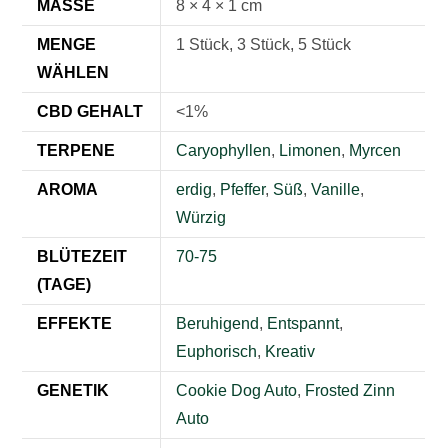
MASSE
8 × 4 × 1 cm
MENGE
1 Stück, 3 Stück, 5 Stück
WÄHLEN
CBD GEHALT
<1%
TERPENE
Caryophyllen
,
Limonen
,
Myrcen
AROMA
erdig
,
Pfeffer
,
Süß
,
Vanille
,
Würzig
BLÜTEZEIT
70-75
(TAGE)
EFFEKTE
Beruhigend
,
Entspannt
,
Euphorisch
,
Kreativ
GENETIK
Cookie Dog Auto
,
Frosted Zinn
Auto