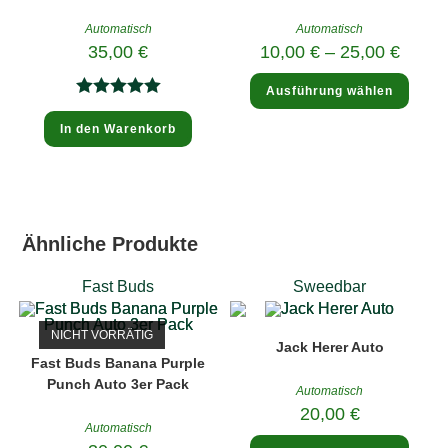
Automatisch
Automatisch
35,00
€
10,00
€
–
25,00
€
Diese
Ausführung wählen
Produ
weist
Bewertet
mehre
In den Warenkorb
mit
5.00
Varia
auf.
von 5
Die
Optio
könne
auf
der
Produk
Ähnliche Produkte
gewäh
werde
Fast Buds
Sweedbar
NICHT VORRÄTIG
Jack Herer Auto
Fast Buds Banana Purple
Punch Auto 3er Pack
Automatisch
20,00
€
Automatisch
Diese