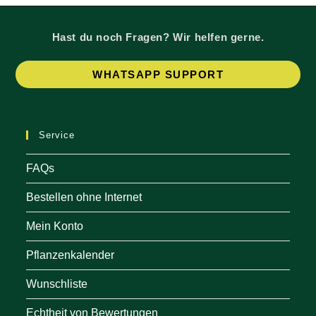
werden
Hast du noch Fragen? Wir helfen gerne.
Op
WHATSAPP SUPPORT
in
a
ne
Service
tab
FAQs
Bestellen ohne Internet
Mein Konto
Pflanzenkalender
Wunschliste
Echtheit von Bewertungen