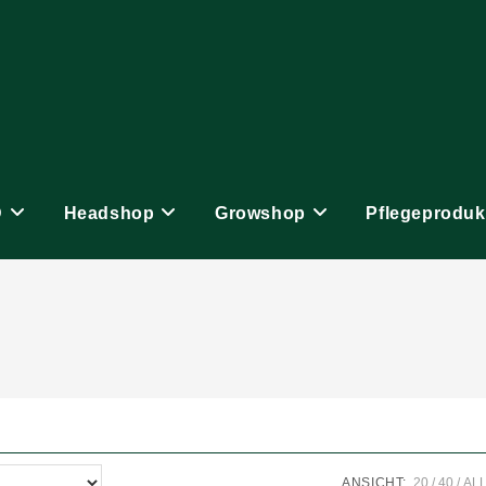
D
Headshop
Growshop
Pflegeproduk
ANSICHT:
20
40
AL