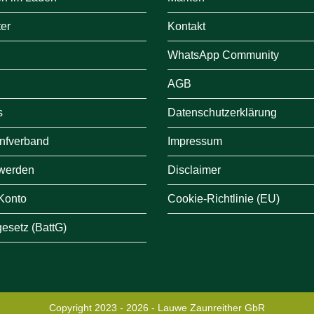
er
Kontakt
WhatsApp Community
AGB
s
Datenschutzerklärung
nfverband
Impressum
e werden
Disclaimer
 Konto
Cookie-Richtlinie (EU)
gesetz (BattG)
Copyright 2023 - 2026 - Lauwe Zaunreither GbR