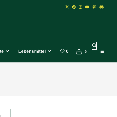
Website-
te
Lebensmittel
0
Suche
0
umschalten
LE