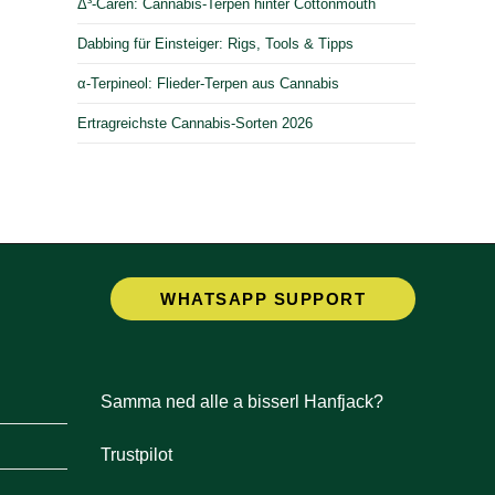
Δ³-Caren: Cannabis-Terpen hinter Cottonmouth
Dabbing für Einsteiger: Rigs, Tools & Tipps
α-Terpineol: Flieder-Terpen aus Cannabis
Ertragreichste Cannabis-Sorten 2026
Opens
WHATSAPP SUPPORT
in
a
new
tab
Samma ned alle a bisserl Hanfjack?
Trustpilot