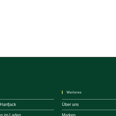
Weiteres
 Hanfjack
Über uns
en im Laden
Marken