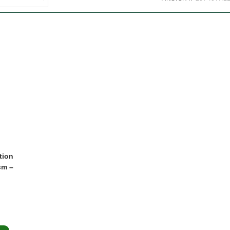
tion
cm –