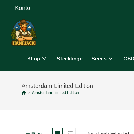
Zum
Konto
Inhalt
springen
Shop
Stecklinge
Seeds
CB
Amsterdam Limited Edition
>
Amsterdam Limited Edition
Filter