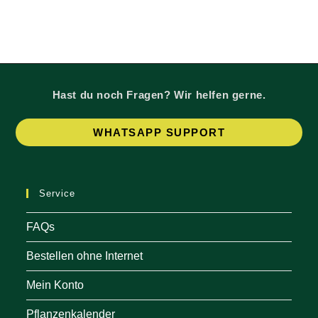
Hast du noch Fragen? Wir helfen gerne.
Op
WHATSAPP SUPPORT
in
a
ne
Service
tab
FAQs
Bestellen ohne Internet
Mein Konto
Pflanzenkalender