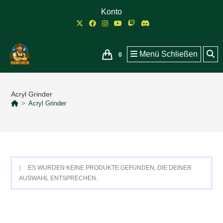
Zum
Konto
Inhalt
springen
Menü
Schließen
0
Acryl Grinder
>
Acryl Grinder
ES WURDEN KEINE PRODUKTE GEFUNDEN, DIE DEINER
AUSWAHL ENTSPRECHEN.