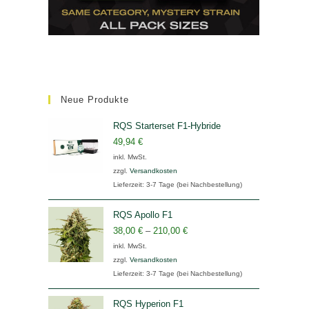
Neue Produkte
RQS Starterset F1-Hybride
49,94
€
inkl. MwSt.
zzgl.
Versandkosten
Lieferzeit:
3-7 Tage (bei Nachbestellung)
RQS Apollo F1
38,00
€
–
210,00
€
inkl. MwSt.
zzgl.
Versandkosten
Lieferzeit:
3-7 Tage (bei Nachbestellung)
RQS Hyperion F1