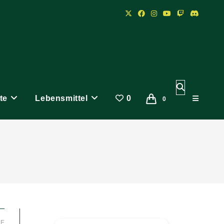
Website-
te
Lebensmittel
0
Suche
0
umschalten
LE