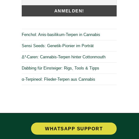
Fenchol: Anis-basilikum-Terpen in Cannabis
Sensi Seeds: Genetik-Pionier im Porträt
Δ³-Caren: Cannabis-Terpen hinter Cottonmouth
Dabbing für Einsteiger: Rigs, Tools & Tipps
α-Terpineol: Flieder-Terpen aus Cannabis
Opens
WHATSAPP SUPPORT
in