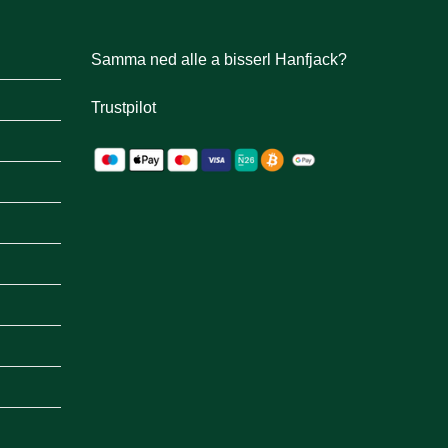
a
new
tab
Samma ned alle a bisserl Hanfjack?
Trustpilot