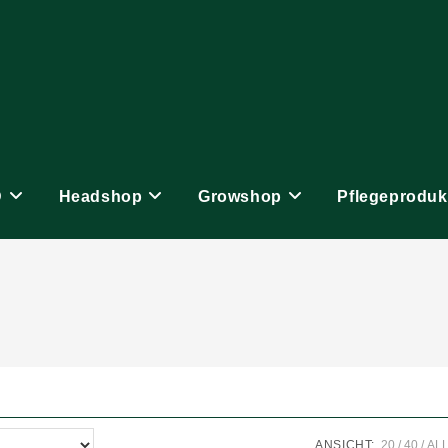
D
Headshop
Growshop
Pflegeproduk
ANSICHT:
20
40
AL