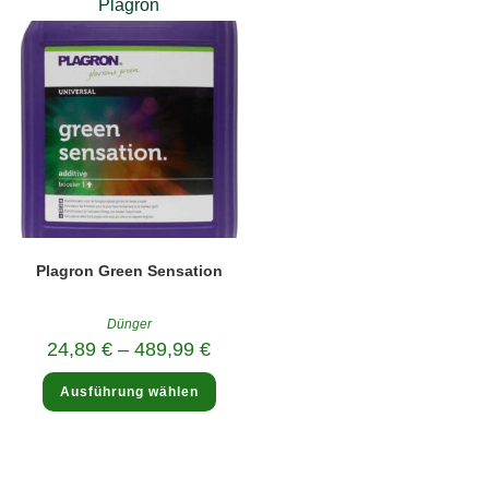
Plagron
Plagron Green Sensation
Dünger
24,89
€
–
489,99
€
Dieses
Ausführung wählen
Produkt
weist
mehrere
Varianten
auf.
Die
Optionen