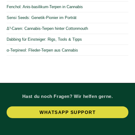
Fenchol: Anis-basilikum-Terpen in Cannabis
Sensi Seeds: Genetik-Pionier im Porträt
Δ³-Caren: Cannabis-Terpen hinter Cottonmouth
Dabbing für Einsteiger: Rigs, Tools & Tipps
α-Terpineol: Flieder-Terpen aus Cannabis
Hast du noch Fragen? Wir helfen gerne.
Op
WHATSAPP SUPPORT
in
a
ne