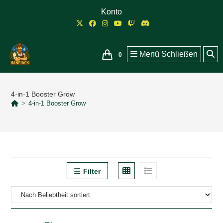
Zum
Konto
Inhalt
springen
Menü
Schließen
0
4-in-1 Booster Grow
>
4-in-1 Booster Grow
Filter