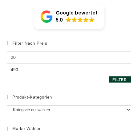
können
auf
Google bewertet
der
Produktseite
5.0
gewählt
werden
Filter Nach Preis
Min.
Preis
Max.
Preis
FILTER
Produkt-Kategorien
Marke Wählen