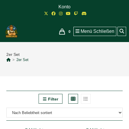
Zum
Konto
Inhalt
springen
Menü
Schließen
0
2er Set
>
2er Set
Filter