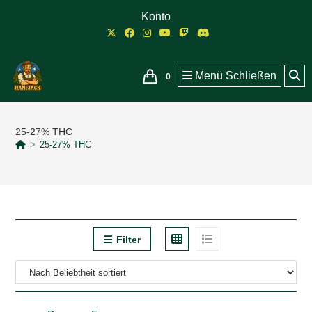
Zum
Konto
Inhalt
springen
Menü
Schließen
0
25-27% THC
>
25-27% THC
Filter