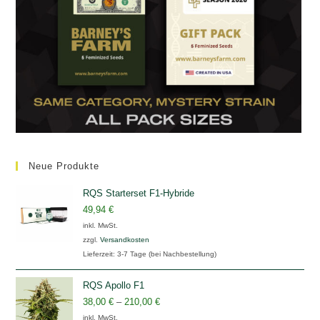
Neue Produkte
RQS Starterset F1-Hybride
49,94
€
inkl. MwSt.
zzgl.
Versandkosten
Lieferzeit:
3-7 Tage (bei Nachbestellung)
RQS Apollo F1
38,00
€
–
210,00
€
inkl. MwSt.