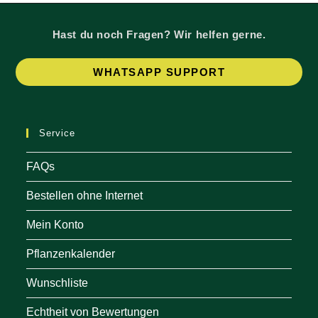
Hast du noch Fragen? Wir helfen gerne.
Op
WHATSAPP SUPPORT
in
a
ne
Service
tab
FAQs
Bestellen ohne Internet
Mein Konto
Pflanzenkalender
Wunschliste
Echtheit von Bewertungen