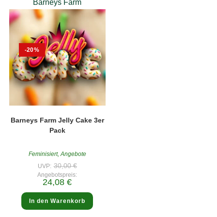
Barneys Farm
-20%
Barneys Farm Jelly Cake 3er
Pack
Feminisiert
,
Angebote
Ursprünglicher
30,00
€
UVP:
Preis
Angebotspreis:
war:
Aktueller
24,08
€
30,00 €
Preis
ist:
24,08 €.
In den Warenkorb