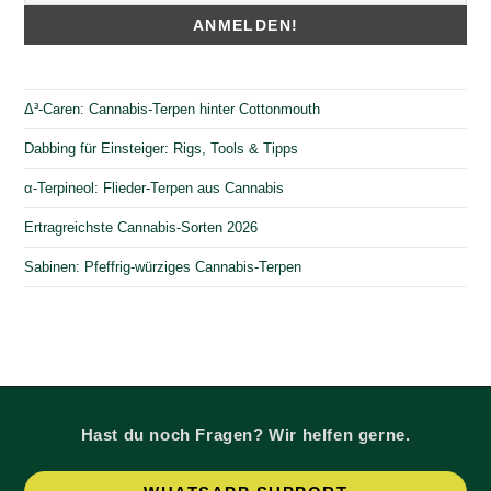
Δ³-Caren: Cannabis-Terpen hinter Cottonmouth
Dabbing für Einsteiger: Rigs, Tools & Tipps
α-Terpineol: Flieder-Terpen aus Cannabis
Ertragreichste Cannabis-Sorten 2026
Sabinen: Pfeffrig-würziges Cannabis-Terpen
Hast du noch Fragen? Wir helfen gerne.
Op