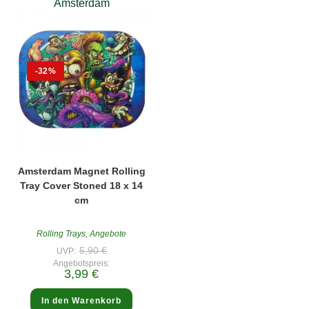
Amsterdam
-32%
Amsterdam Magnet Rolling
Tray Cover Stoned 18 x 14
cm
Rolling Trays
,
Angebote
Ursprünglicher
5,90
€
UVP:
Preis
Angebotspreis:
war:
Aktueller
3,99
€
5,90 €
Preis
ist:
3,99 €.
In den Warenkorb