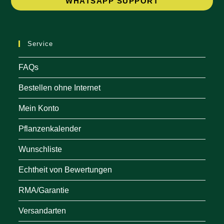
WHATSAPP SUPPORT
in
a
ne
Service
tab
FAQs
Bestellen ohne Internet
Mein Konto
Pflanzenkalender
Wunschliste
Echtheit von Bewertungen
RMA/Garantie
Versandarten