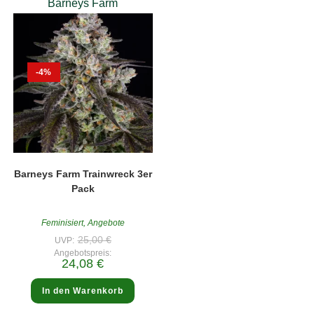
Barneys Farm
-4%
Barneys Farm Trainwreck 3er
Pack
Feminisiert
,
Angebote
Ursprünglicher
25,00
€
UVP:
Preis
Angebotspreis:
war:
Aktueller
24,08
€
25,00 €
Preis
ist:
24,08 €.
In den Warenkorb