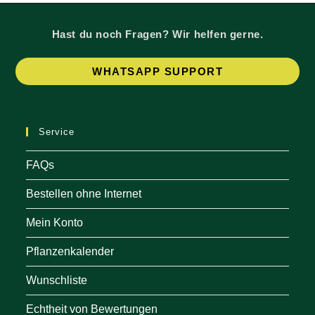
Hast du noch Fragen? Wir helfen gerne.
Op
WHATSAPP SUPPORT
in
a
ne
Service
tab
FAQs
Bestellen ohne Internet
Mein Konto
Pflanzenkalender
Wunschliste
Echtheit von Bewertungen