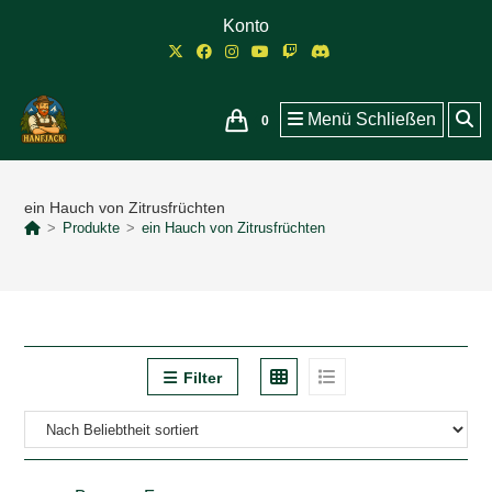
Zum
Konto
Inhalt
springen
Menü
Schließen
0
ein Hauch von Zitrusfrüchten
>
Produkte
>
ein Hauch von Zitrusfrüchten
Filter