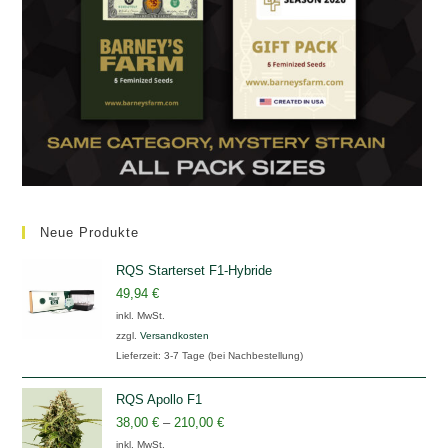
Neue Produkte
RQS Starterset F1-Hybride
49,94
€
inkl. MwSt.
zzgl.
Versandkosten
Lieferzeit:
3-7 Tage (bei Nachbestellung)
RQS Apollo F1
38,00
€
–
210,00
€
inkl. MwSt.