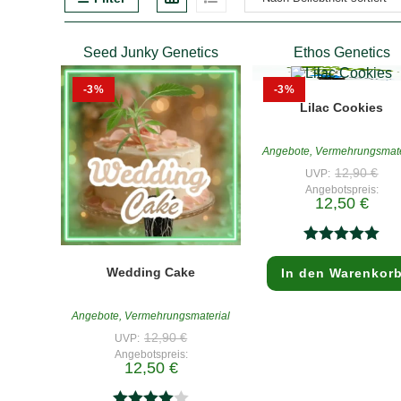
Seed Junky Genetics
Ethos Genetics
-3%
-3%
Lilac Cookies
Angebote
,
Vermehrungsmate
Ursp
12,90
€
UVP:
Prei
Angebotspreis:
war
Aktuel
12,50
€
12,
Preis
ist:
12,50
Bewertet mit
Wedding Cake
In den Warenkor
5.00
von 5
Angebote
,
Vermehrungsmaterial
Ursprünglicher
12,90
€
UVP:
Preis
Angebotspreis:
war:
Aktueller
12,50
€
12,90 €
Preis
ist: