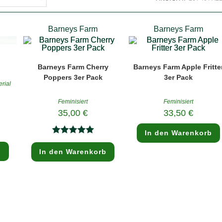
Barneys Farm
Barneys Farm
Barneys Farm Cherry
Barneys Farm Apple Fritte
Poppers 3er Pack
3er Pack
rial
rünglicher
s
Feminisiert
Feminisiert
:
ler
35,00
€
33,50
€
90 €
 €.
In den Warenkorb
Bewertet mit
b
In den Warenkorb
5.00
von 5