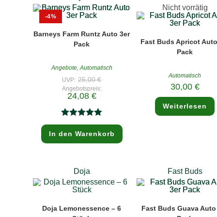
der
Nicht vorrätig
Produktseite
-4%
gewählt
werden
Barneys Farm Runtz Auto 3er
Fast Buds Apricot Auto
Pack
Pack
Angebote
,
Automatisch
Automatisch
Ursprünglicher
25,00
€
UVP:
Preis
30,00
€
Angebotspreis:
war:
Aktueller
24,08
€
25,00 €
Preis
Weiterlesen
ist:
24,08 €.
Bewertet mit
In den Warenkorb
5.00
von 5
Doja
Fast Buds
Doja Lemonessence – 6
Fast Buds Guava Auto