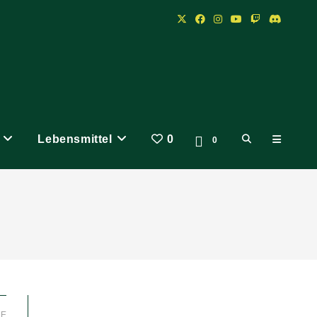
Lebensmittel
0
Website-
0
Suche
umschalten
LE