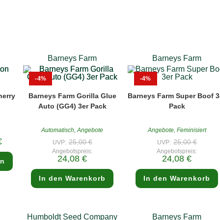
Barneys Farm
Barneys Farm
-4%
-4%
erry
Barneys Farm Gorilla Glue
Barneys Farm Super Boof 3
Auto (GG4) 3er Pack
Pack
Automatisch
,
Angebote
Angebote
,
Feminisiert
Ursprünglicher
Ursprün
€
25,00
€
25,00
€
UVP:
UVP:
Preis
Preis
Angebotspreis:
Angebotspreis:
war:
war:
Dieses
Aktueller
Aktueller
24,08
€
24,08
€
25,00 €
25,00 €
en
Produkt
Preis
Preis
weist
ist:
ist:
mehrere
24,08 €.
24,08 €.
In den Warenkorb
In den Warenkorb
Varianten
auf.
Die
Optionen
können
Humboldt Seed Company
Barneys Farm
auf