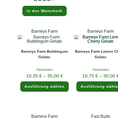
12,50 €.
Bewertet
In den Warenkorb
mit
4.00
von 5
Barneys Farm
Barneys Farm
Barneys Farm Bubblegum
Barneys Farm Lemon Ch
Gelato
Gelato
Feminisiert
Feminisiert
10,35
€
–
35,00
€
10,70
€
–
30,00
Dieses
Ausführung wählen
Ausführung wähl
Produkt
weist
mehrere
Varianten
auf.
Die
Optionen
können
Barneys Farm
Fast Buds
auf