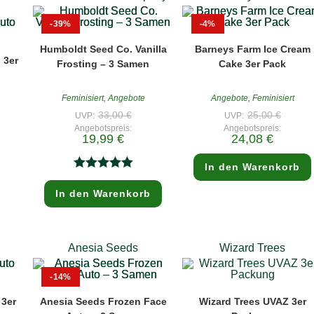
der
Produktseite
gewählt
-39%
-4%
werden
Humboldt Seed Co. Vanilla
Barneys Farm Ice Cream
 3er
Frosting – 3 Samen
Cake 3er Pack
Feminisiert
,
Angebote
Angebote
,
Feminisiert
Ursprünglicher
Ursprün
33,00
€
25,00
€
UVP:
UVP:
Preis
Preis
Angebotspreis:
Angebotspreis:
war:
war:
Aktueller
Aktueller
19,99
€
24,08
€
33,00 €
25,00 €
Preis
Preis
ist:
ist:
19,99 €.
24,08 €.
In den Warenkorb
Bewertet mit
In den Warenkorb
5.00
von 5
Anesia Seeds
Wizard Trees
-14%
 3er
Anesia Seeds Frozen Face
Wizard Trees UVAZ 3er