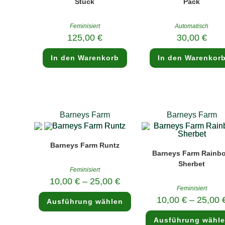
Stück
Pack
Feminisiert
Automatisch
125,00
€
30,00
€
In den Warenkorb
In den Warenkor
Barneys Farm
Barneys Farm
Barneys Farm Runtz
Barneys Farm Rainb
Sherbet
Feminisiert
10,00
€
–
25,00
€
Feminisiert
Dieses
10,00
€
–
25,00
Ausführung wählen
Produkt
weist
mehrere
Ausführung wähl
Varianten