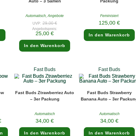
Auto – 3 Samen
Packung
Automatisch
,
Angebote
Feminisiert
Ursprünglicher
125,00
€
29,00
€
UVP:
Preis
Angebotspreis:
war:
Aktueller
25,00
€
29,00 €
b
In den Warenkorb
Preis
ist:
25,00 €.
In den Warenkorb
Fast Buds
Fast Buds
ow
Fast Buds Ztrawberriez Auto
Fast Buds Strawberry
– 3er Packung
Banana Auto – 3er Packun
Automatisch
Automatisch
€
34,00
€
34,00
€
Dieses
en
In den Warenkorb
In den Warenkorb
Produkt