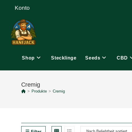
Zum
Konto
Inhalt
springen
Shop
Stecklinge
Seeds
CBD
Cremig
>
Produkte
>
Cremig
Filter