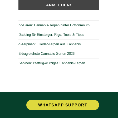
Δ³-Caren: Cannabis-Terpen hinter Cottonmouth
Dabbing für Einsteiger: Rigs, Tools & Tipps
α-Terpineol: Flieder-Terpen aus Cannabis
Ertragreichste Cannabis-Sorten 2026
Sabinen: Pfeffrig-würziges Cannabis-Terpen
Opens
WHATSAPP SUPPORT
in
a