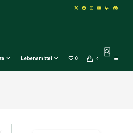
Website-
te
Lebensmittel
0
Suche
0
umschalten
LE