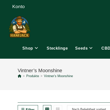
Zum
Konto
Inhalt
springen
Shop
Stecklinge
Seeds
CB
Vintner’s Moonshine
>
Produkte
>
Vintner’s Moonshine
Filter