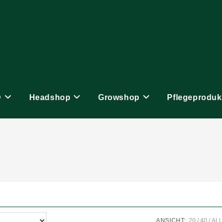
D
Headshop
Growshop
Pflegeproduk
ANSICHT:
20
40
AL