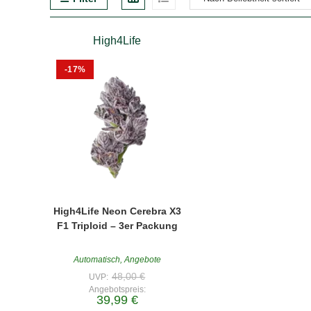
High4Life
-17%
High4Life Neon Cerebra X3
F1 Triploid – 3er Packung
Automatisch
,
Angebote
Ursprünglicher
48,00
€
UVP:
Preis
Angebotspreis:
war:
Aktueller
39,99
€
48,00 €
Preis