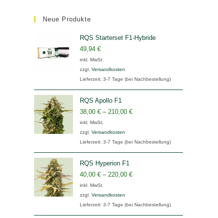
Neue Produkte
RQS Starterset F1-Hybride
49,94
€
inkl. MwSt.
zzgl.
Versandkosten
Lieferzeit:
3-7 Tage (bei Nachbestellung)
RQS Apollo F1
38,00
€
–
210,00
€
inkl. MwSt.
zzgl.
Versandkosten
Lieferzeit:
3-7 Tage (bei Nachbestellung)
RQS Hyperion F1
40,00
€
–
220,00
€
inkl. MwSt.
zzgl.
Versandkosten
Lieferzeit:
3-7 Tage (bei Nachbestellung)