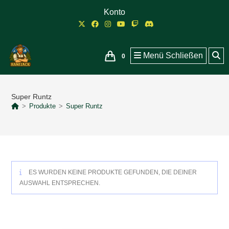
Zum
Konto
Inhalt
springen
Menü
Schließen
0
Super Runtz
>
Produkte
>
Super Runtz
ES WURDEN KEINE PRODUKTE GEFUNDEN, DIE DEINER
AUSWAHL ENTSPRECHEN.