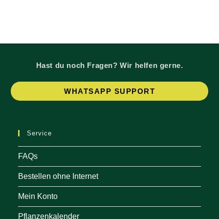
Hast du noch Fragen? Wir helfen gerne.
Op
WHATSAPP SUPPORT
in
a
ne
Service
tab
FAQs
Bestellen ohne Internet
Mein Konto
Pflanzenkalender