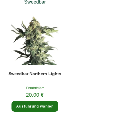
Sweedbar
Sweedbar Northern Lights
Feminisiert
20,00
€
Dieses
Ausführung wählen
Produkt
weist
mehrere
Varianten
auf.
Die
Optionen