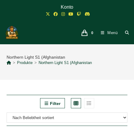
Zum
Konto
Inhalt
springen
Menü
0
Northern Light S1 (Afghanistan
>
Produkte
>
Northern Light S1 (Afghanistan
Filter