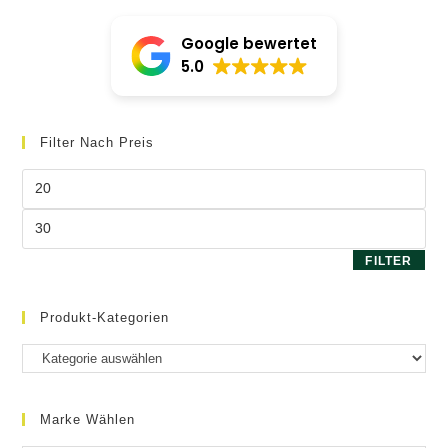
können
auf
Google bewertet
der
Produktseite
5.0
gewählt
werden
Filter Nach Preis
Min.
Preis
Max.
Preis
FILTER
Produkt-Kategorien
Marke Wählen