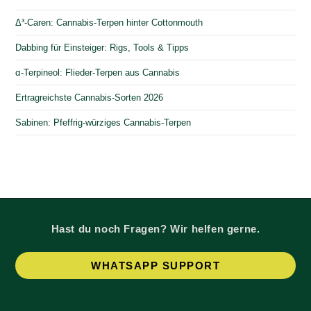
Δ³-Caren: Cannabis-Terpen hinter Cottonmouth
Dabbing für Einsteiger: Rigs, Tools & Tipps
α-Terpineol: Flieder-Terpen aus Cannabis
Ertragreichste Cannabis-Sorten 2026
Sabinen: Pfeffrig-würziges Cannabis-Terpen
Hast du noch Fragen? Wir helfen gerne.
Op
WHATSAPP SUPPORT
in
a