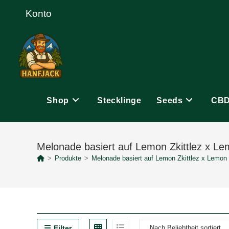
Zum
Konto
Inhalt
springen
Shop
Stecklinge
Seeds
CB
Melonade basiert auf Lemon Zkittlez x L
>
Produkte
>
Melonade basiert auf Lemon Zkittlez x Lemon
Filter