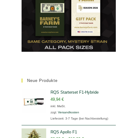
Neue Produkte
RQS Starterset F1-Hybride
49,94
€
inkl. MwSt.
zzgl.
Versandkosten
Lieferzeit:
3-7 Tage (bei Nachbestellung)
RQS Apollo F1