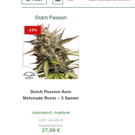
Dutch Passion
-15%
Dutch Passion Auto
Melonade Runtz – 3 Samen
Automatisch
,
Angebote
Ursprünglicher
32,90
€
UVP:
Preis
Angebotspreis:
war:
Aktueller
27,99
€
32,90 €
Preis