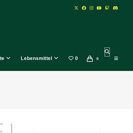
Website-
te
Lebensmittel
0
Suche
0
umschalten
LE