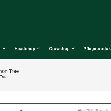
D
Headshop
Growshop
Pflegeproduk
emon Tree
 Tree
ANSICHT:
20
40
AL