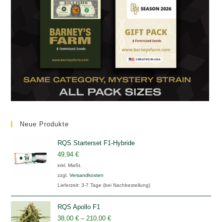
Neue Produkte
RQS Starterset F1-Hybride
49,94
€
inkl. MwSt.
zzgl.
Versandkosten
Lieferzeit:
3-7 Tage (bei Nachbestellung)
RQS Apollo F1
38,00
€
–
210,00
€