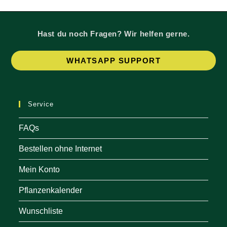
Hast du noch Fragen? Wir helfen gerne.
Op
WHATSAPP SUPPORT
in
a
ne
Service
tab
FAQs
Bestellen ohne Internet
Mein Konto
Pflanzenkalender
Wunschliste