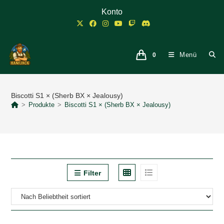
Zum
Konto
Inhalt
springen
Menü
0
Biscotti S1 × (Sherb BX × Jealousy)
>
Produkte
>
Biscotti S1 × (Sherb BX × Jealousy)
Filter