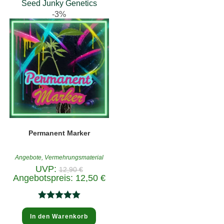
Seed Junky Genetics
-3%
Permanent Marker
Angebote
,
Vermehrungsmaterial
Ursprünglicher
UVP:
12,90
€
Preis
Aktueller
Angebotspreis:
12,50
€
war:
Preis
12,90 €
ist:
12,50 €.
Bewertet
In den Warenkorb
mit
5.00