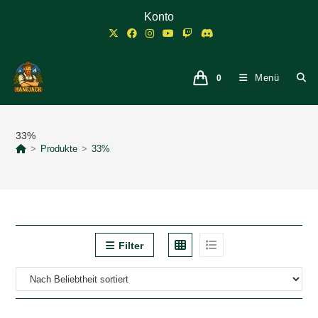
Zum
Konto
Inhalt
springen
Menü
0
33%
>
Produkte
>
33%
Filter