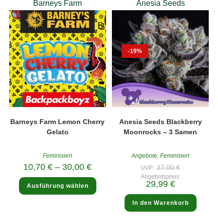
Barneys Farm
Anesia Seeds
-19%
Barneys Farm Lemon Cherry
Anesia Seeds Blackberry
Gelato
Moonrocks – 3 Samen
Feminisiert
Angebote
,
Feminisiert
Ursprünglic
10,70
€
–
30,00
€
37,00
€
UVP:
Preis
Angebotspreis:
war:
Dieses
Aktueller
29,99
€
37,00 €
Ausführung wählen
Produkt
Preis
weist
ist:
mehrere
29,99 €.
In den Warenkorb
Varianten
auf.