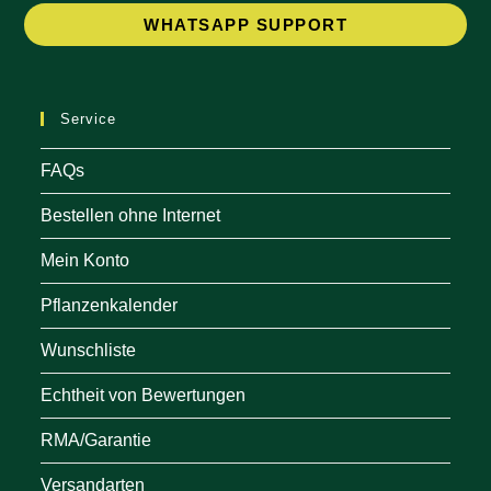
Op
WHATSAPP SUPPORT
in
a
ne
Service
tab
FAQs
Bestellen ohne Internet
Mein Konto
Pflanzenkalender
Wunschliste
Echtheit von Bewertungen
RMA/Garantie
Versandarten