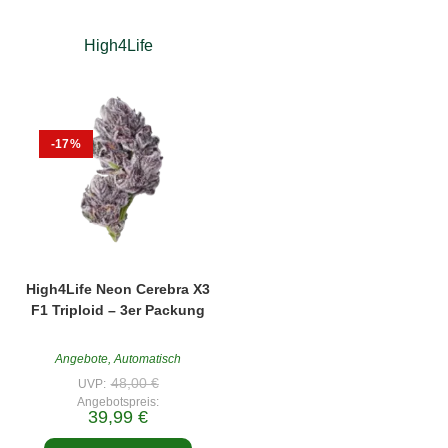
Die
Optionen
können
High4Life
auf
der
Produktseite
gewählt
werden
-17%
High4Life Neon Cerebra X3
F1 Triploid – 3er Packung
Angebote
,
Automatisch
Ursprünglicher
48,00
€
UVP:
Preis
Angebotspreis:
war:
Aktueller
39,99
€
48,00 €
Preis
ist: