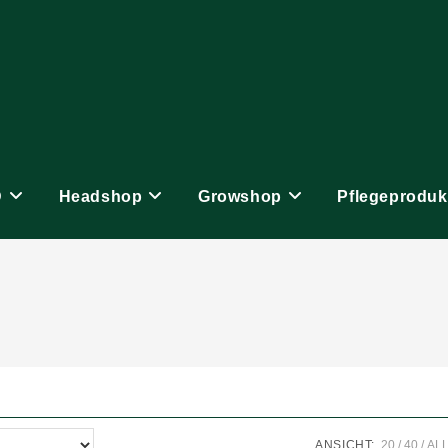
D
Headshop
Growshop
Pflegeproduk
ANSICHT:
20
40
AL