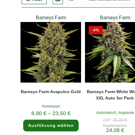
Barneys Farm
Barneys Farm
-4%
Barneys Farm Acapulco Gold
Barneys Farm White W
XXL Auto 3er Pack
Feminisiert
8,90
€
–
23,50
€
Automatisch
,
Angebote
Ursp
25,00
€
UVP:
Dieses
Prei
Ausführung wählen
Produkt
Angebotspreis:
war
Aktuel
24,08
€
weist
25,
Preis
mehrere