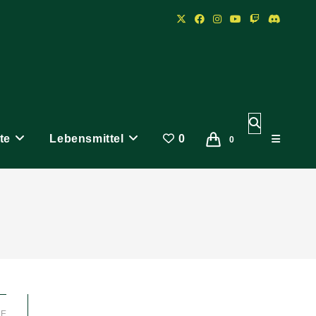
Website-
te
Lebensmittel
0
Suche
0
umschalten
LE