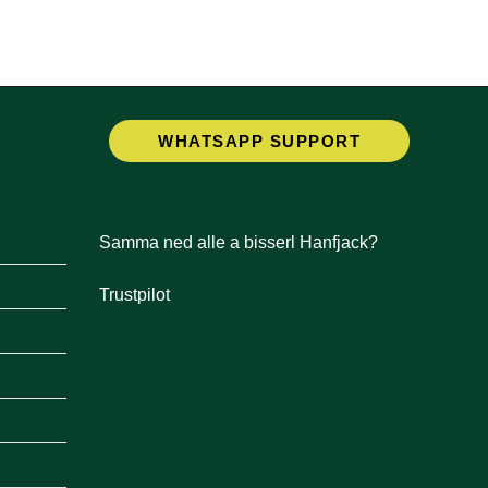
Opens
WHATSAPP SUPPORT
in
a
new
tab
Samma ned alle a bisserl Hanfjack?
Trustpilot