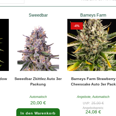
Sweedbar
Barneys Farm
-4%
idow
Sweedbar Zkittlez Auto 3er
Barneys Farm Strawberry
Packung
Cheescake Auto 3er Pack
Automatisch
Angebote
,
Automatisch
rünglicher
Ursprün
20,00
€
25,00
€
UVP:
s
Preis
Angebotspreis:
:
war:
ler
Aktueller
24,08
€
00 €
25,00 €
In den Warenkorb
Preis