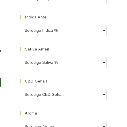
Indica Anteil
Sativa Anteil
e
Dieses
CBD Gehalt
Produkt
weist
mehrere
Varianten
auf.
Die
Optionen
können
Aroma
auf
der
Produktseite
gewählt