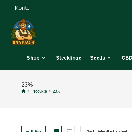
Zum
Konto
Inhalt
springen
Shop
Stecklinge
Seeds
CB
23%
>
Produkte
>
23%
Filter