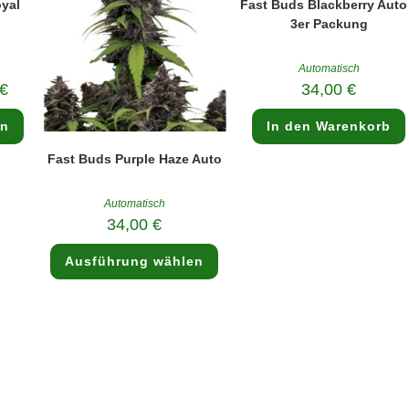
yal
Fast Buds Blackberry Auto
3er Packung
Automatisch
€
34,00
€
Dieses
en
In den Warenkorb
Produkt
weist
mehrere
Fast Buds Purple Haze Auto
Varianten
auf.
Die
Optionen
Automatisch
können
34,00
€
auf
der
Dieses
Produktseite
Ausführung wählen
Produkt
gewählt
weist
werden
mehrere
Varianten
auf.
Die
Optionen
können
auf
der
Produktseite
gewählt