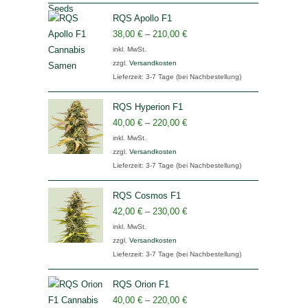
RQS Apollo F1
38,00
€
–
210,00
€
inkl. MwSt.
zzgl.
Versandkosten
Lieferzeit:
3-7 Tage (bei Nachbestellung)
RQS Hyperion F1
40,00
€
–
220,00
€
inkl. MwSt.
zzgl.
Versandkosten
Lieferzeit:
3-7 Tage (bei Nachbestellung)
RQS Cosmos F1
42,00
€
–
230,00
€
inkl. MwSt.
zzgl.
Versandkosten
Lieferzeit:
3-7 Tage (bei Nachbestellung)
RQS Orion F1
40,00
€
–
220,00
€