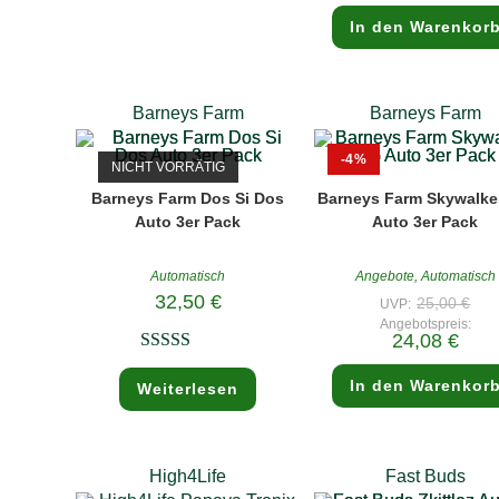
ist:
Varianten
24,08
In den Warenkor
auf.
Die
Optionen
können
auf
der
Barneys Farm
Barneys Farm
Produktseite
gewählt
werden
-4%
NICHT VORRÄTIG
Barneys Farm Dos Si Dos
Barneys Farm Skywalke
Auto 3er Pack
Auto 3er Pack
Automatisch
Angebote
,
Automatisch
Ursp
32,50
€
25,00
€
UVP:
Prei
Angebotspreis:
war
Aktuel
24,08
€
25,
Preis
Bewertet mit
ist:
24,08
In den Warenkor
Weiterlesen
5.00
von 5
High4Life
Fast Buds