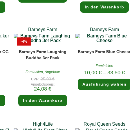
ist:
 €.
24,08 €.
b
In den Warenkorb
Barneys Farm
Barneys Farm
-4%
r OG
Barneys Farm Laughing
Barneys Farm Blue Chees
Buddha 3er Pack
Feminisiert
10,00
€
–
33,50
€
Feminisiert
,
Angebote
rünglicher
Ursprünglicher
25,00
€
UVP:
s
Preis
Ausführung wählen
Angebotspreis:
:
war:
ler
Aktueller
24,08
€
00 €
25,00 €
Preis
ist:
 €.
24,08 €.
b
In den Warenkorb
High4Life
Royal Queen Seeds