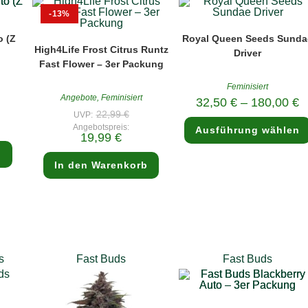
-13%
o (Z
Royal Queen Seeds Sunda
High4Life Frost Citrus Runtz
Driver
Fast Flower – 3er Packung
Feminisiert
Angebote
,
Feminisiert
rünglicher
32,50
€
–
180,00
€
s
Ursprünglicher
22,99
€
UVP:
:
Preis
ler
Angebotspreis:
00 €
Ausführung wählen
war:
Aktueller
19,99
€
22,99 €
Preis
 €.
b
ist:
19,99 €.
In den Warenkorb
s
Fast Buds
Fast Buds