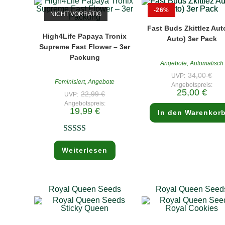
-26%
NICHT VORRÄTIG
Fast Buds Zkittlez Aut
High4Life Papaya Tronix
Auto) 3er Pack
Supreme Fast Flower – 3er
Packung
Angebote
,
Automatisch
Ursp
34,00
€
UVP:
Prei
Feminisiert
,
Angebote
Angebotspreis:
war
Aktuel
25,00
€
Ursprünglicher
22,99
€
34,
UVP:
Preis
Preis
Angebotspreis:
ist:
war:
Aktueller
19,99
€
25,00
In den Warenkor
22,99 €
Preis
ist:
19,99 €.
Bewertet mit
Weiterlesen
5.00
von 5
Royal Queen Seeds
Royal Queen Seed