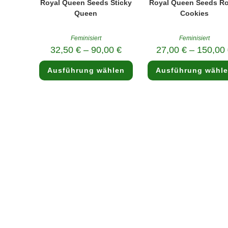
Royal Queen Seeds Sticky
Royal Queen Seeds Ro
Queen
Cookies
Feminisiert
Feminisiert
32,50
€
–
90,00
€
27,00
€
–
150,00
Dieses
Ausführung wählen
Ausführung wähl
Produkt
weist
mehrere
Varianten
auf.
Die
Optionen
können
auf
der
Produktseite
gewählt
werden