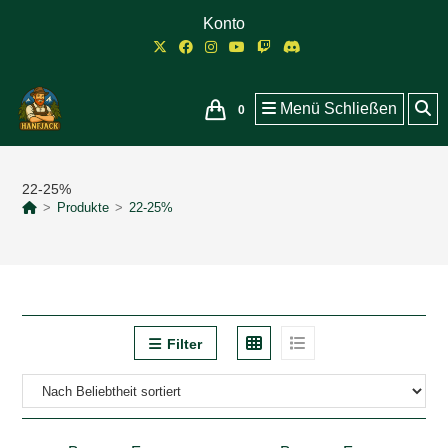
Zum
Konto
Inhalt
springen
Menü
Schließen
0
22-25%
>
Produkte
>
22-25%
Filter