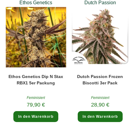
Die
Ethos Genetics
Dutch Passion
können
Optio
auf
könne
der
auf
Produktseite
der
gewählt
Produk
werden
gewäh
werde
Ethos Genetics Dip N Stax
Dutch Passion Frozen
RBX1 5er Packung
Biscotti 3er Pack
Feminisiert
Feminisiert
79,90
€
28,90
€
In den Warenkorb
In den Warenkorb