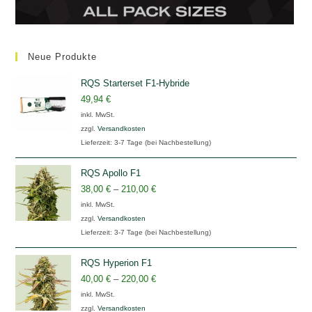
Neue Produkte
RQS Starterset F1-Hybride
49,94
€
inkl. MwSt.
zzgl.
Versandkosten
Lieferzeit:
3-7 Tage (bei Nachbestellung)
RQS Apollo F1
38,00
€
–
210,00
€
inkl. MwSt.
zzgl.
Versandkosten
Lieferzeit:
3-7 Tage (bei Nachbestellung)
RQS Hyperion F1
40,00
€
–
220,00
€
inkl. MwSt.
zzgl.
Versandkosten