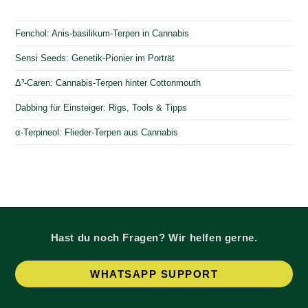
Fenchol: Anis-basilikum-Terpen in Cannabis
Sensi Seeds: Genetik-Pionier im Porträt
Δ³-Caren: Cannabis-Terpen hinter Cottonmouth
Dabbing für Einsteiger: Rigs, Tools & Tipps
α-Terpineol: Flieder-Terpen aus Cannabis
Hast du noch Fragen? Wir helfen gerne.
Op
WHATSAPP SUPPORT
in
a