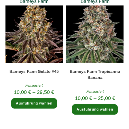
Barneys Farm
Barneys Farm
Barneys Farm Gelato #45
Barneys Farm Tropicanna
Banana
Feminisiert
10,00
€
–
29,50
€
Feminisiert
10,00
€
–
25,00
€
Dieses
Ausführung wählen
Produkt
Diese
weist
Ausführung wählen
Produ
mehrere
weist
Varianten
mehre
auf.
Varia
Die
auf.
Optionen