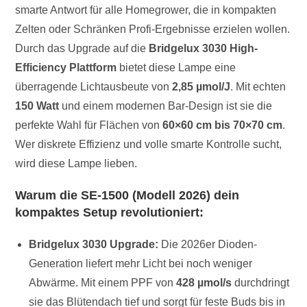
smarte Antwort für alle Homegrower, die in kompakten
Zelten oder Schränken Profi-Ergebnisse erzielen wollen.
Durch das Upgrade auf die
Bridgelux 3030 High-
Efficiency Plattform
bietet diese Lampe eine
überragende Lichtausbeute von
2,85 µmol/J
. Mit echten
150 Watt
und einem modernen Bar-Design ist sie die
perfekte Wahl für Flächen von
60×60 cm bis 70×70 cm
.
Wer diskrete Effizienz und volle smarte Kontrolle sucht,
wird diese Lampe lieben.
Warum die SE-1500 (Modell 2026) dein
kompaktes Setup revolutioniert:
Bridgelux 3030 Upgrade:
Die 2026er Dioden-
Generation liefert mehr Licht bei noch weniger
Abwärme. Mit einem PPF von
428 µmol/s
durchdringt
sie das Blütendach tief und sorgt für feste Buds bis in