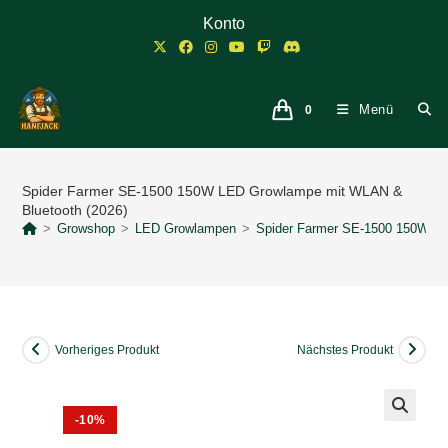
Zum
Konto
Inhalt
springen
Menü
0
Spider Farmer SE-1500 150W LED Growlampe mit WLAN &
Bluetooth (2026)
>
Growshop
>
LED Growlampen
>
Spider Farmer SE-1500 150W LE
Vorheriges Produkt
Nächstes Produkt
-10%
🔍