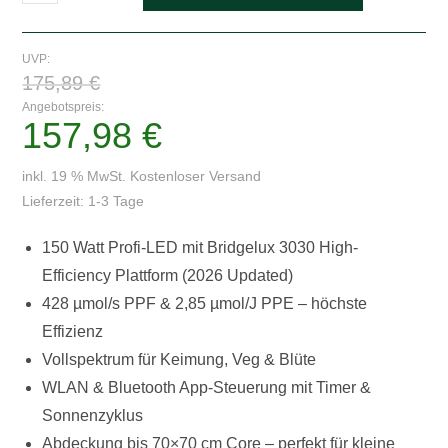
Farmer
SE-
1500
UVP:
Ursprünglicher
150W
175,89
€
Preis
war:
LED
Angebotspreis:
175,89 €
157,98
€
Aktueller
Growlampe
Preis
ist:
mit
157,98 €.
inkl. 19 % MwSt.
Kostenloser Versand
WLAN
Lieferzeit:
1-3 Tage
&
Bluetooth
150 Watt Profi-LED mit Bridgelux 3030 High-
(2026)
Efficiency Plattform (2026 Updated)
Menge
428 µmol/s PPF & 2,85 µmol/J PPE – höchste
Effizienz
Vollspektrum für Keimung, Veg & Blüte
WLAN & Bluetooth App-Steuerung mit Timer &
Sonnenzyklus
Abdeckung bis 70×70 cm Core – perfekt für kleine