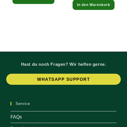
In den Warenkorb
Hast du noch Fragen? Wir helfen gerne.
Op
WHATSAPP SUPPORT
in
a
ne
Service
tab
FAQs