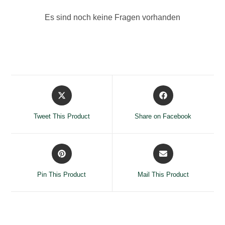
Es sind noch keine Fragen vorhanden
Opens
Opens
in
in
a
a
Tweet This Product
Share on Facebook
new
new
window
window
Opens
Opens
in
in
a
a
Pin This Product
Mail This Product
new
new
window
window