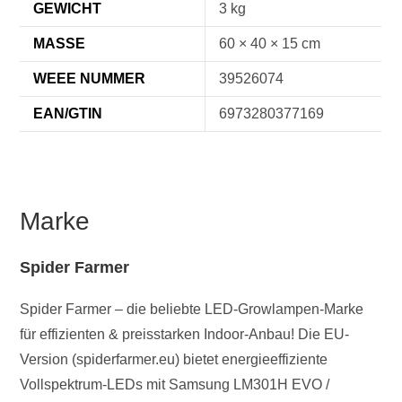
GEWICHT
3 kg
MASSE
60 × 40 × 15 cm
WEEE NUMMER
39526074
EAN/GTIN
6973280377169
Marke
Spider Farmer
Spider Farmer – die beliebte LED-Growlampen-Marke
für effizienten & preisstarken Indoor-Anbau! Die EU-
Version (spiderfarmer.eu) bietet energieeffiziente
Vollspektrum-LEDs mit Samsung LM301H EVO /