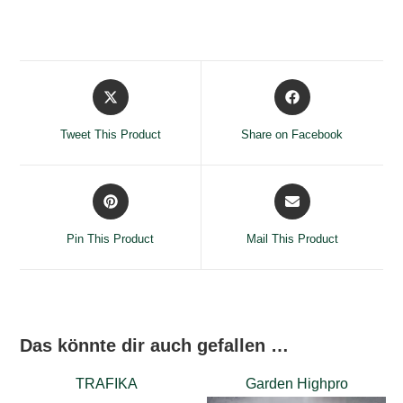
Opens
Opens
in
in
a
a
Tweet This Product
Share on Facebook
new
new
window
window
Opens
Opens
in
in
a
a
Pin This Product
Mail This Product
new
new
window
window
Das könnte dir auch gefallen …
TRAFIKA
Garden Highpro