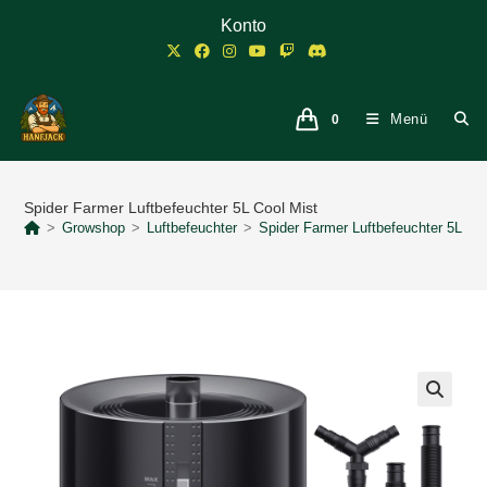
Zum
Konto
Inhalt
springen
Menü
0
Spider Farmer Luftbefeuchter 5L Cool Mist
>
Growshop
>
Luftbefeuchter
>
Spider Farmer Luftbefeuchter 5L Co
🔍