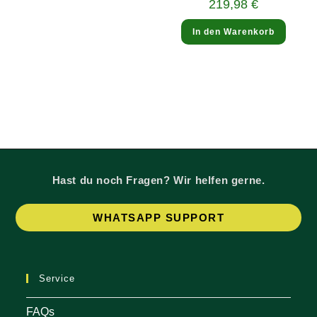
Aktueller
219,98
€
289,90 €
Preis
ist:
219,98 €.
In den Warenkorb
Hast du noch Fragen? Wir helfen gerne.
Op
WHATSAPP SUPPORT
in
a
ne
Service
tab
FAQs