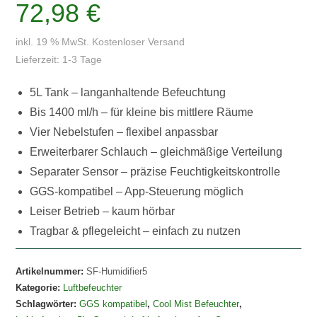
5L
72,98
€
Cool
Mist
inkl. 19 % MwSt.
Kostenloser Versand
Menge
Lieferzeit:
1-3 Tage
5L Tank – langanhaltende Befeuchtung
Bis 1400 ml/h – für kleine bis mittlere Räume
Vier Nebelstufen – flexibel anpassbar
Erweiterbarer Schlauch – gleichmäßige Verteilung
Separater Sensor – präzise Feuchtigkeitskontrolle
GGS-kompatibel – App-Steuerung möglich
Leiser Betrieb – kaum hörbar
Tragbar & pflegeleicht – einfach zu nutzen
Artikelnummer:
SF-Humidifier5
Kategorie:
Luftbefeuchter
Schlagwörter:
GGS kompatibel
,
Cool Mist Befeuchter
,