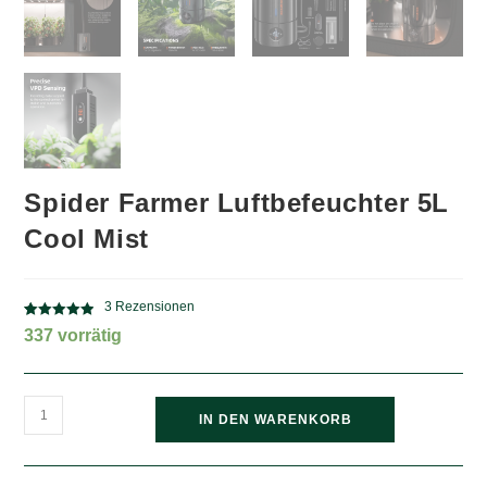
Spider Farmer Luftbefeuchter 5L
Cool Mist
3
Rezensionen
Bewertet mit
3
337 vorrätig
5.00
von 5,
basierend
auf
Spider
Kundenbewe
IN DEN WARENKORB
rtungen
Farmer
Luftbefeuchter