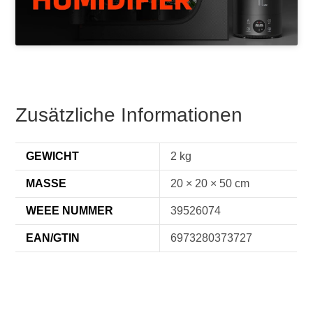
Zusätzliche Informationen
GEWICHT
2 kg
MASSE
20 × 20 × 50 cm
WEEE NUMMER
39526074
EAN/GTIN
6973280373727