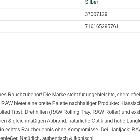
Silber
37007129
716165295761
sches Rauchzubehör! Die Marke steht für ungebleichte, chemief
. RAW bietet eine breite Palette nachhaltiger Produkte: Klassis
olled Tips), Drehhilfen (RAW Rolling Tray, RAW Roller) und ex
en & gleichmäßigen Abbrand, natürliche Optik und hohe Langle
 ein echtes Raucherlebnis ohne Kompromisse. Bei Hanfjack: R
nießer. Natürlich, authentisch & ikonisch!