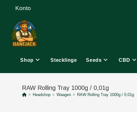
Zum
Konto
Inhalt
springen
Shop
Stecklinge
Seeds
CBD
RAW Rolling Tray 1000g / 0,01g
>
Headshop
>
Waagen
>
RAW Rolling Tray 1000g / 0,01g