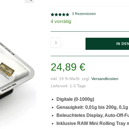
🔍
3
Rezensionen
Bewertet mit
3
4 vorrätig
5.00
von 5,
basierend
auf
RAW
Kundenbewe
IN DE
rtungen
Rolling
Tray
1000g
24,89
€
/
0,01g
inkl. 19 % MwSt.
zzgl.
Versandkosten
Menge
Lieferzeit:
1-3 Tage
Digitale (0-1000g)
Genauigkeit: 0,01g bis 200g, 0,1g
Beleuchtetes Display, Auto-Off-F
Inklusive RAW Mini Rolling Tray 