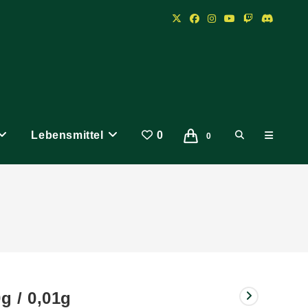
Lebensmittel
0
Website-
0
Suche
umschalten
g / 0,01g