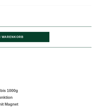
N WARENKORB
 bis 1000g
unktion
mit Magnet