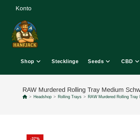
Zum
Konto
Inhalt
springen
Shop
Stecklinge
Seeds
CBD
RAW Murdered Rolling Tray Medium Schw
>
Headshop
>
Rolling Trays
>
RAW Murdered Rolling Tray
-37%