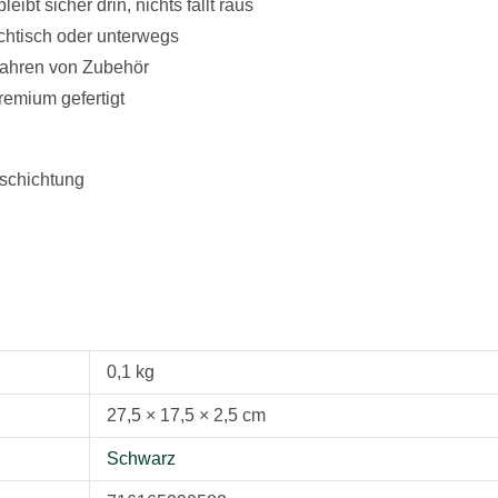
bt sicher drin, nichts fällt raus
uchtisch oder unterwegs
wahren von Zubehör
emium gefertigt
eschichtung
0,1 kg
27,5 × 17,5 × 2,5 cm
Schwarz