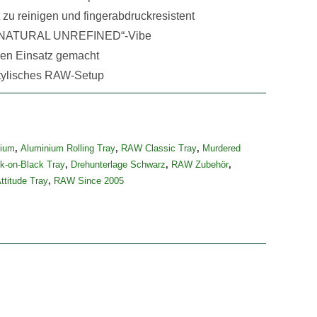
t zu reinigen und fingerabdruckresistent
 „NATURAL UNREFINED“-Vibe
ichen Einsatz gemacht
stylisches RAW-Setup
ium
,
Aluminium Rolling Tray
,
RAW Classic Tray
,
Murdered
k-on-Black Tray
,
Drehunterlage Schwarz
,
RAW Zubehör
,
titude Tray
,
RAW Since 2005