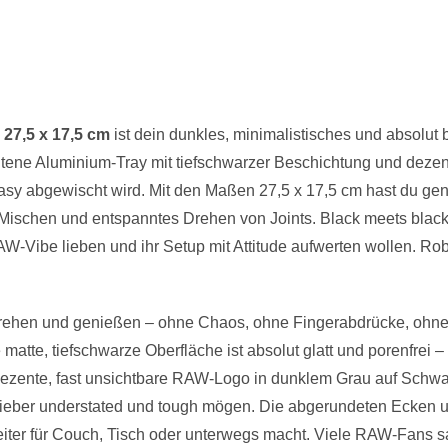
27,5 x 17,5 cm
ist dein dunkles, minimalistisches und absolut ba
ltene Aluminium-Tray mit tiefschwarzer Beschichtung und deze
 easy abgewischt wird. Mit den Maßen 27,5 x 17,5 cm hast du gen
Mischen und entspanntes Drehen von Joints. Black meets black –
W-Vibe lieben und ihr Setup mit Attitude aufwerten wollen. Rob
en, drehen und genießen – ohne Chaos, ohne Fingerabdrücke, o
matte, tiefschwarze Oberfläche ist absolut glatt und porenfrei
dezente, fast unsichtbare RAW-Logo in dunklem Grau auf Schwar
s lieber understated und tough mögen. Die abgerundeten Ecken und
iter für Couch, Tisch oder unterwegs macht. Viele RAW-Fans sa