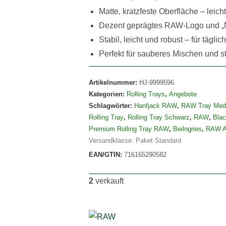
Matte, kratzfeste Oberfläche – leich
Dezent geprägtes RAW-Logo und
Stabil, leicht und robust – für tägl
Perfekt für sauberes Mischen und 
Artikelnummer:
HJ-9999596
Kategorien:
Rolling Trays
,
Angebote
Schlagwörter:
Hanfjack RAW
,
RAW Tray Med
Rolling Tray
,
Rolling Tray Schwarz
,
RAW
,
Blac
Premium Rolling Tray RAW
,
Beilngries
,
RAW At
Versandklasse: Paket Standard
EAN/GTIN:
716165290582
2
verkauft