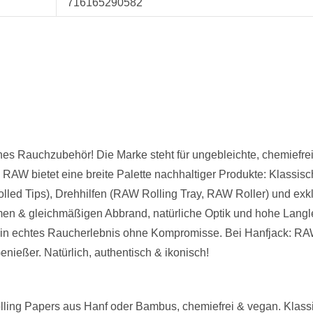
716165290582
sches Rauchzubehör! Die Marke steht für ungebleichte, chemief
. RAW bietet eine breite Palette nachhaltiger Produkte: Klassis
olled Tips), Drehhilfen (RAW Rolling Tray, RAW Roller) und ex
en & gleichmäßigen Abbrand, natürliche Optik und hohe Langle
 ein echtes Raucherlebnis ohne Kompromisse. Bei Hanfjack: R
nießer. Natürlich, authentisch & ikonisch!
ing Papers aus Hanf oder Bambus, chemiefrei & vegan. Klassiker