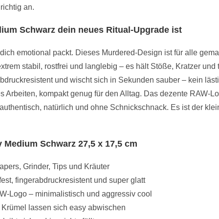
richtig an.
um Schwarz dein neues Ritual-Upgrade ist
ich emotional packt. Dieses Murdered-Design ist für alle gemach
em stabil, rostfrei und langlebig – es hält Stöße, Kratzer und
rabdruckresistent und wischt sich in Sekunden sauber – kein lä
ntes Arbeiten, kompakt genug für den Alltag. Das dezente RA
thentisch, natürlich und ohne Schnickschnack. Es ist der klein
y Medium Schwarz 27,5 x 17,5 cm
apers, Grinder, Tips und Kräuter
st, fingerabdruckresistent und super glatt
W-Logo – minimalistisch und aggressiv cool
nd Krümel lassen sich easy abwischen