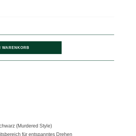
N WARENKORB
Schwarz (Murdered Style)
itsbereich für entspanntes Drehen