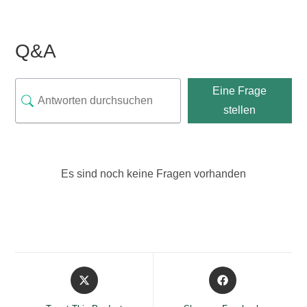
Q&A
Eine Frage
stellen
Es sind noch keine Fragen vorhanden
Opens
Opens
in
in
a
a