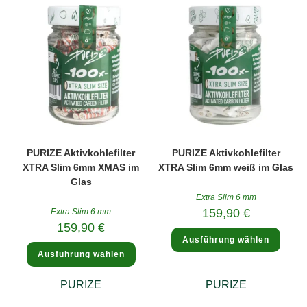
PURIZE Aktivkohlefilter
PURIZE Aktivkohlefilter
XTRA Slim 6mm XMAS im
XTRA Slim 6mm weiß im Glas
Glas
Extra Slim 6 mm
159,90
€
Extra Slim 6 mm
159,90
€
Diese
Ausführung wählen
Produ
Dieses
weist
Ausführung wählen
Produkt
mehre
weist
Varia
mehrere
auf.
PURIZE
PURIZE
Varianten
Die
auf.
Optio
Die