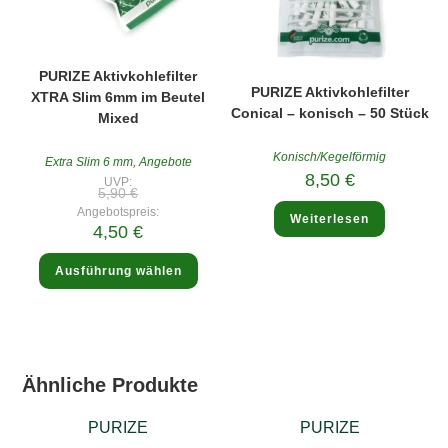
PURIZE Aktivkohlefilter
PURIZE Aktivkohlefilter
XTRA Slim 6mm im Beutel
Conical – konisch – 50 Stück
Mixed
Konisch/Kegelförmig
Extra Slim 6 mm
,
Angebote
8,50
€
UVP:
Ursprünglicher
5,90
€
Preis
Angebotspreis:
war:
Weiterlesen
Aktueller
4,50
€
5,90 €
Preis
ist:
Dieses
4,50 €.
Ausführung wählen
Produkt
weist
mehrere
Varianten
auf.
Die
Optionen
können
Ähnliche Produkte
auf
der
Produktseite
gewählt
PURIZE
PURIZE
werden