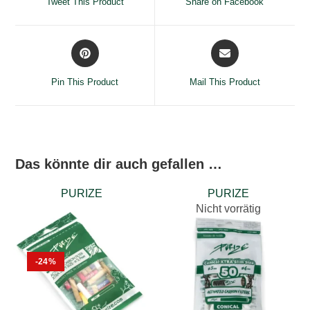
Tweet This Product
Share on Facebook
new
new
window
window
Opens
Opens
in
in
a
a
Pin This Product
Mail This Product
new
new
window
window
Das könnte dir auch gefallen …
PURIZE
PURIZE
Nicht vorrätig
-24%