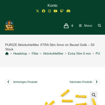
Zum
Konto
Inhalt
springen
Menü
0
PURIZE Aktivkohlefilter XTRA Slim 6mm im Beutel Gelb – 50
Stück
>
Headshop
>
Filter
>
Aktivkohlefilter
>
Extra Slim 6 mm
>
PURIZE
Vorheriges Produkt
Nächstes Produkt
🔍