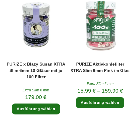
könne
Optionen
auf
können
der
auf
Produk
der
gewäh
Produktseite
werde
gewählt
werden
PURIZE x Blazy Susan XTRA
PURIZE Aktivkohlefilter
Slim 6mm 10 Gläser mit je
XTRA Slim 6mm Pink im Glas
100 Filter
Extra Slim 6 mm
15,99
€
–
159,90
€
Extra Slim 6 mm
179,00
€
Diese
Ausführung wählen
Produ
Dieses
weist
Ausführung wählen
Produkt
mehre
weist
Varia
mehrere
auf.
Varianten
Die
auf.
Optio
Die
könne
Optionen