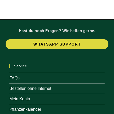
auf
können
der
auf
Produk
der
gewäh
Produktseite
werde
gewählt
werden
Hast du noch Fragen? Wir helfen gerne.
Op
WHATSAPP SUPPORT
in
a
ne
Service
tab
FAQs
Bestellen ohne Internet
Mein Konto
Pflanzenkalender