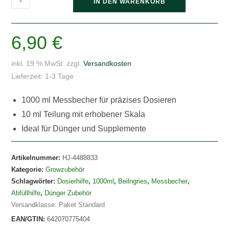
IN DEN WARENKORB
1000ml
Menge
6,90
€
inkl. 19 % MwSt.
zzgl.
Versandkosten
Lieferzeit:
1-3 Tage
1000 ml Messbecher für präzises Dosieren
10 ml Teilung mit erhobener Skala
Ideal für Dünger und Supplemente
Artikelnummer:
HJ-4488833
Kategorie:
Growzubehör
Schlagwörter:
Dosierhilfe
,
1000ml
,
Beilngries
,
Messbecher
,
Abfüllhilfe
,
Dünger Zubehör
Versandklasse: Paket Standard
EAN/GTIN:
642070775404