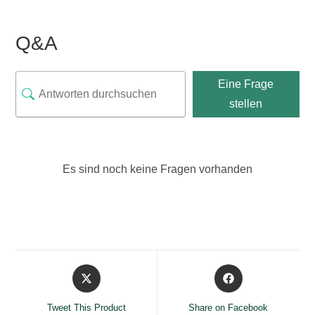
Q&A
Eine Frage
stellen
Es sind noch keine Fragen vorhanden
Opens
Opens
in
in
a
a
Tweet This Product
Share on Facebook
new
new