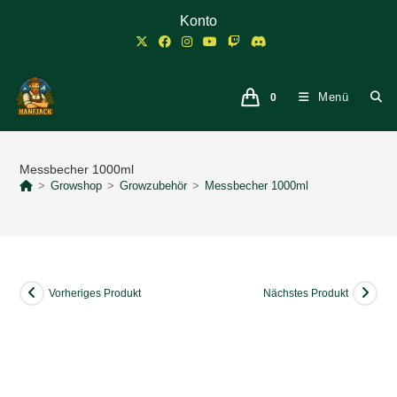
Zum
Konto
Inhalt
springen
Menü
0
Messbecher 1000ml
>
Growshop
>
Growzubehör
>
Messbecher 1000ml
Vorheriges Produkt
Nächstes Produkt