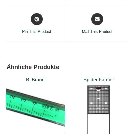
window
window
Opens
Opens
in
in
a
a
Pin This Product
Mail This Product
new
new
window
window
Ähnliche Produkte
B. Braun
Spider Farmer