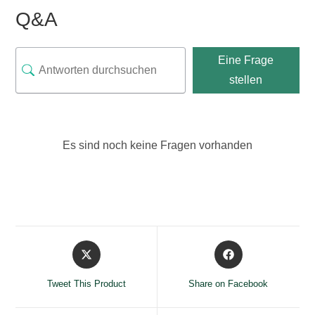
Q&A
Eine Frage
stellen
Es sind noch keine Fragen vorhanden
Opens
Opens
in
in
a
a
Tweet This Product
Share on Facebook
new
new
window
window