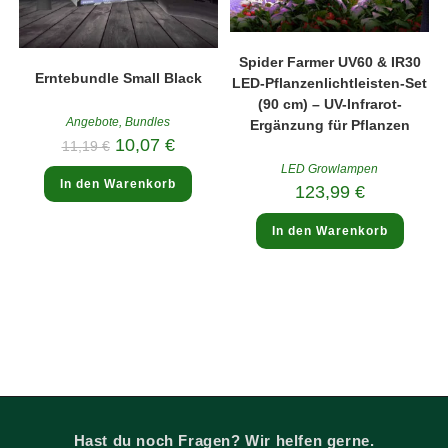
Spider Farmer UV60 & IR30
Erntebundle Small Black
LED-Pflanzenlichtleisten-Set
(90 cm) – UV-Infrarot-
Angebote
,
Bundles
Ergänzung für Pflanzen
Ursprünglicher
Aktueller
10,07
€
11,19
€
Preis
Preis
war:
ist:
LED Growlampen
11,19 €
10,07 €.
In den Warenkorb
123,99
€
In den Warenkorb
Hast du noch Fragen? Wir helfen gerne.