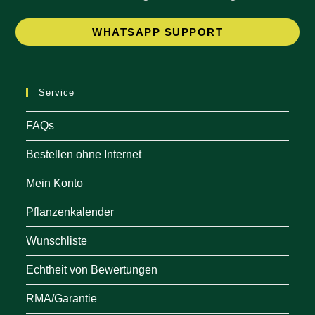
Op
WHATSAPP SUPPORT
in
a
ne
Service
tab
FAQs
Bestellen ohne Internet
Mein Konto
Pflanzenkalender
Wunschliste
Echtheit von Bewertungen
RMA/Garantie