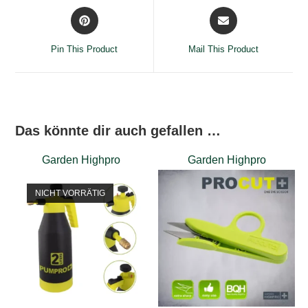
Opens
Opens
in
in
a
a
Pin This Product
Mail This Product
new
new
window
window
Das könnte dir auch gefallen …
Garden Highpro
Garden Highpro
NICHT VORRÄTIG