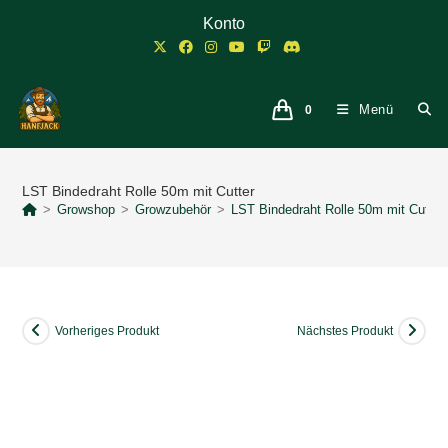
Zum
Konto
Inhalt
springen
Menü
0
LST Bindedraht Rolle 50m mit Cutter
>
Growshop
>
Growzubehör
>
LST Bindedraht Rolle 50m mit Cutter
Vorheriges Produkt
Nächstes Produkt