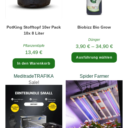
PotKing Stofftopf 10er Pack
Biobizz Bio Grow
10x 8 Liter
Dünger
3,90
€
–
34,90
€
Pflanzentöpfe
13,49
€
Diese
Ausführung wählen
Produ
weist
In den Warenkorb
mehre
Varia
auf.
Meditrade
TRAFIKA
Spider Farmer
Die
Optio
Sale!
könne
auf
der
Produk
gewäh
werde