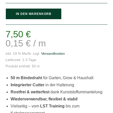
LST
IN DEN WARENKORB
Bindedraht
Rolle
50m
7,50
€
mit
0,15
€
/
m
Cutter
Menge
inkl. 19 % MwSt.
zzgl.
Versandkosten
Lieferzeit:
1-3 Tage
Produkt enthält: 50
m
50 m Bindedraht
für Garten, Grow & Haushalt
Integrierter Cutter
in der Halterung
Rostfrei & wetterfest
dank Kunststoffummantelung
Wiederverwendbar, flexibel & stabil
Vielseitig – vom
LST Training
bis zum