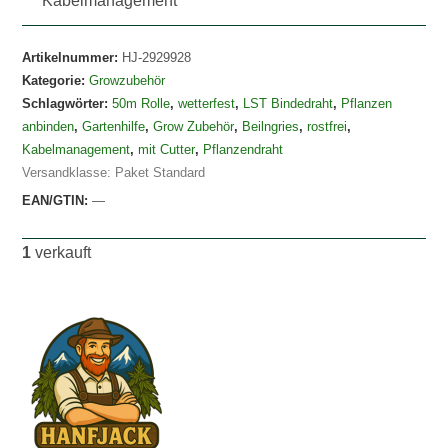
Kabelmanagement
Artikelnummer:
HJ-2929928
Kategorie:
Growzubehör
Schlagwörter:
50m Rolle
,
wetterfest
,
LST Bindedraht
,
Pflanzen
anbinden
,
Gartenhilfe
,
Grow Zubehör
,
Beilngries
,
rostfrei
,
Kabelmanagement
,
mit Cutter
,
Pflanzendraht
Versandklasse: Paket Standard
EAN/GTIN:
—
1
verkauft