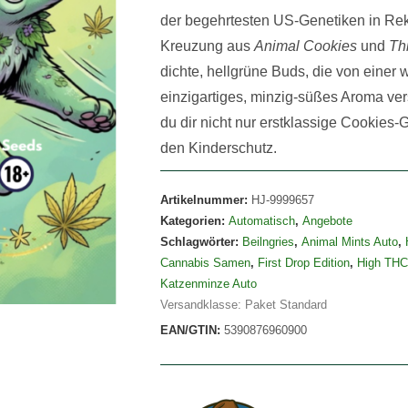
der begehrtesten US-Genetiken in Rek
Kreuzung aus
Animal Cookies
und
Th
dichte, hellgrüne Buds, die von einer
einzigartiges, minzig-süßes Aroma vers
du dir nicht nur erstklassige Cookies
den Kinderschutz.
Artikelnummer:
HJ-9999657
Kategorien:
Automatisch
,
Angebote
Schlagwörter:
Beilngries
,
Animal Mints Auto
,
Cannabis Samen
,
First Drop Edition
,
High THC
Katzenminze Auto
Versandklasse: Paket Standard
EAN/GTIN:
5390876960900