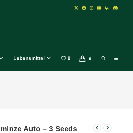
Lebensmittel
0
Website-
0
Suche
umschalten
nminze Auto – 3 Seeds