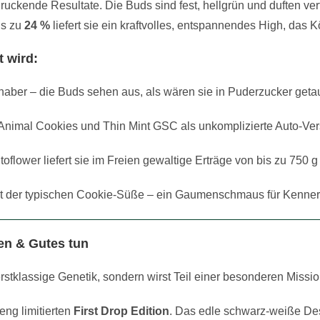
druckende Resultate. Die Buds sind fest, hellgrün und duften v
is zu
24 %
liefert sie ein kraftvolles, entspannendes High, das
 wird:
haber – die Buds sehen aus, als wären sie in Puderzucker geta
Animal Cookies und Thin Mint GSC als unkomplizierte Auto-Ver
toflower liefert sie im Freien gewaltige Erträge von bis zu 750
it der typischen Cookie-Süße – ein Gaumenschmaus für Kenner
wen & Gutes tun
rstklassige Genetik, sondern wirst Teil einer besonderen Missio
eng limitierten
First Drop Edition
. Das edle schwarz-weiße Des