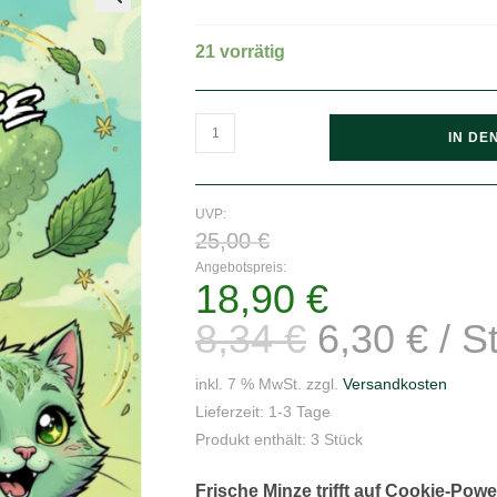
🔍
21 vorrätig
Hanfjack
IN DE
Seeds
Katzenminze
Auto
UVP:
Ursprünglicher
-
25,00
€
Preis
war:
3
Angebotspreis:
25,00 €
18,90
€
Aktueller
Seeds
Preis
ist:
Menge
8,34
€
6,30
€
/
S
18,90 €.
inkl. 7 % MwSt.
zzgl.
Versandkosten
Lieferzeit:
1-3 Tage
Produkt enthält: 3
Stück
Frische Minze trifft auf Cookie-Powe