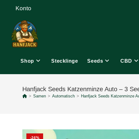
Zum
Konto
Inhalt
springen
Shop
Stecklinge
Seeds
CBD
Hanfjack Seeds Katzenminze Auto – 3 Se
>
Samen
>
Automatisch
>
Hanfjack Seeds Katzenminze A
-24%