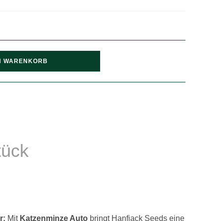
N WARENKORB
tück
r:
Mit
Katzenminze Auto
bringt Hanfjack Seeds eine