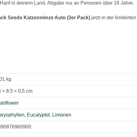
 Hanf in deinem Land. Abgabe nur an Personen über 18 Jahre.
ack Seeds Katzenminze Auto (3er Pack)
jetzt in der limitierte
01 kg
 × 8,5 × 0,5 cm
utoflower
aryophyllen
,
Eucalyptol
,
Limonen
390876960900