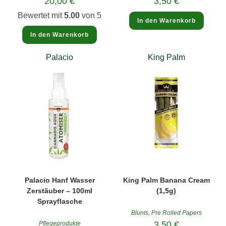
20,00
€
3,50
€
Bewertet mit
5.00
von 5
In den Warenkorb
In den Warenkorb
Palacio
King Palm
Palacio Hanf Wasser
King Palm Banana Cream
Zerstäuber – 100ml
(1,5g)
Sprayflasche
Blunts
,
Pre Rolled Papers
3,50
€
Pflegeprodukte