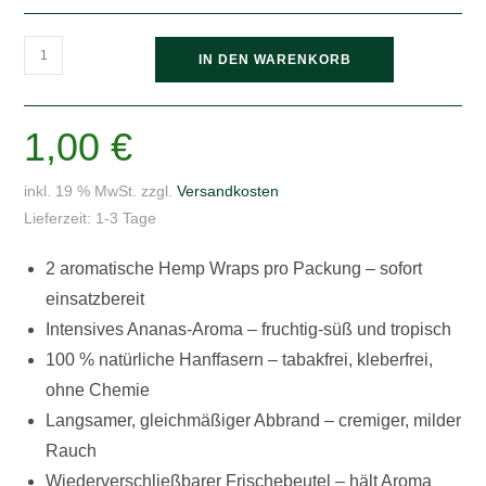
Juicy
IN DEN WARENKORB
Jays
Hemp
Wraps
1,00
€
Eldorado,
2
inkl. 19 % MwSt.
zzgl.
Versandkosten
Stück
Lieferzeit:
1-3 Tage
Menge
2 aromatische Hemp Wraps pro Packung – sofort
einsatzbereit
Intensives Ananas-Aroma – fruchtig-süß und tropisch
100 % natürliche Hanffasern – tabakfrei, kleberfrei,
ohne Chemie
Langsamer, gleichmäßiger Abbrand – cremiger, milder
Rauch
Wiederverschließbarer Frischebeutel – hält Aroma