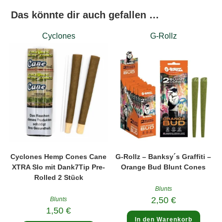
Das könnte dir auch gefallen …
Cyclones
G-Rollz
Cyclones Hemp Cones Cane
G-Rollz – Banksy´s Graffiti –
XTRA Slo mit Dank7Tip Pre-
Orange Bud Blunt Cones
Rolled 2 Stück
Blunts
2,50
€
Blunts
1,50
€
In den Warenkorb