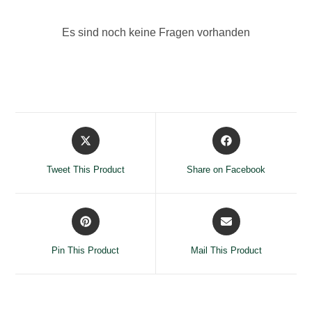
Es sind noch keine Fragen vorhanden
Opens
Opens
in
in
a
a
Tweet This Product
Share on Facebook
new
new
window
window
Opens
Opens
in
in
a
a
Pin This Product
Mail This Product
new
new
window
window