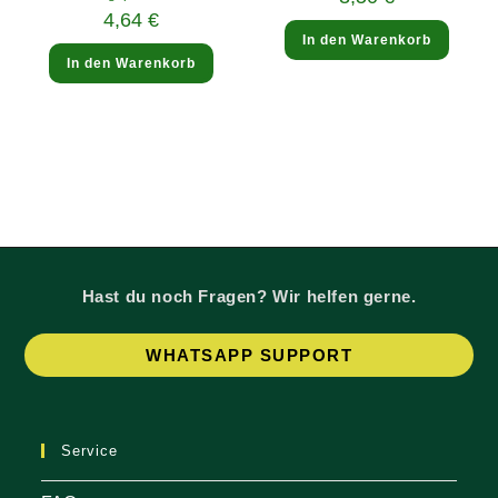
4,64
€
In den Warenkorb
In den Warenkorb
Hast du noch Fragen? Wir helfen gerne.
Op
WHATSAPP SUPPORT
in
a
ne
Service
tab