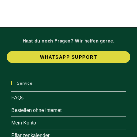
Hast du noch Fragen? Wir helfen gerne.
Op
WHATSAPP SUPPORT
in
a
ne
Service
tab
FAQs
Bestellen ohne Internet
Mein Konto
Pflanzenkalender