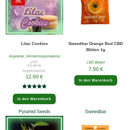
-3%
Lilac Cookies
Sweedbar Orange Bud CBD
Blüten 1g
Angebote
,
Vermehrungsmaterial
UVP:
CBD Blüten
Ursprünglicher
12,90
€
Preis
7,50
€
Angebotspreis:
war:
Aktueller
12,50
€
12,90 €
Preis
In den Warenkorb
ist:
12,50 €.
Bewertet
In den Warenkorb
mit
5.00
von 5
Pyramid Seeds
Sweedbar