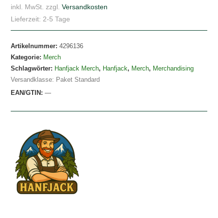
Longsleeve
inkl. MwSt.
zzgl.
Versandkosten
T-
Lieferzeit:
2-5 Tage
Shirt
Menge
Artikelnummer:
4296136
Kategorie:
Merch
Schlagwörter:
Hanfjack Merch
,
Hanfjack
,
Merch
,
Merchandising
Versandklasse: Paket Standard
EAN/GTIN:
—