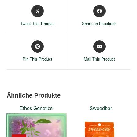
Opens
Opens
in
in
a
a
Tweet This Product
Share on Facebook
new
new
window
window
Opens
Opens
in
in
a
a
Pin This Product
Mail This Product
new
new
window
window
Ähnliche Produkte
Ethos Genetics
Sweedbar