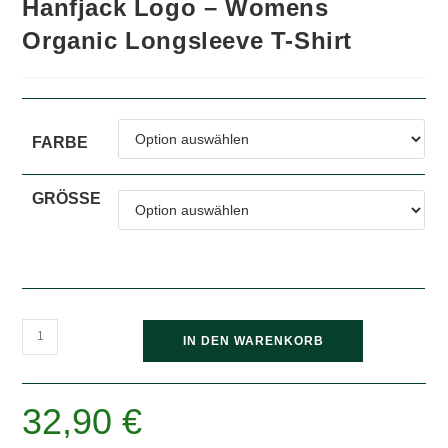
Hanfjack Logo – Womens
Organic Longsleeve T-Shirt
FARBE
GRÖSSE
Hanfjack
IN DEN WARENKORB
Logo
-
Womens
32,90
€
Organic