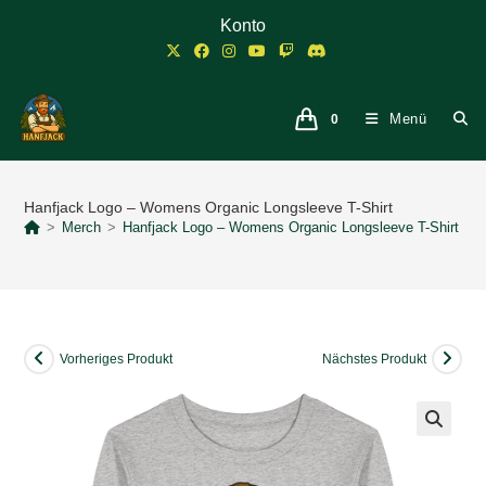
Zum
Konto
Inhalt
springen
Menü
0
Hanfjack Logo – Womens Organic Longsleeve T-Shirt
>
Merch
>
Hanfjack Logo – Womens Organic Longsleeve T-Shirt
Vorheriges Produkt
Nächstes Produkt
🔍