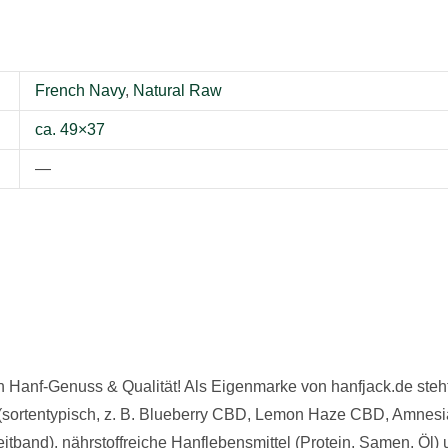
French Navy
,
Natural Raw
ca. 49×37
—
Hanf-Genuss & Qualität! Als Eigenmarke von hanfjack.de steht 
sortentypisch, z. B. Blueberry CBD, Lemon Haze CBD, Amnesia
band), nährstoffreiche Hanflebensmittel (Protein, Samen, Öl) 