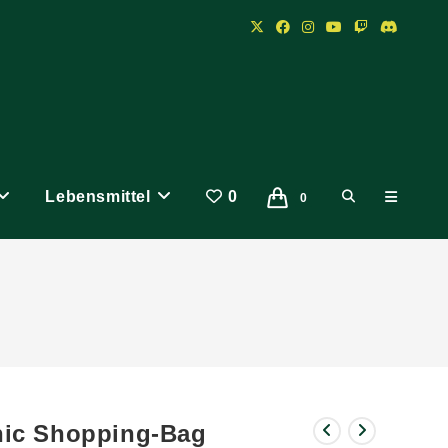
Lebensmittel
0
Website-
0
Suche
umschalten
nic Shopping-Bag