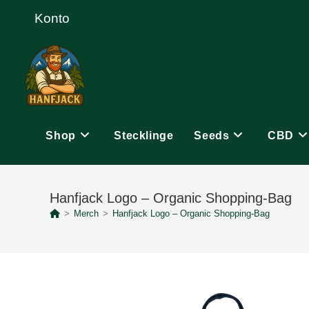
Zum
Konto
Inhalt
springen
Shop
Stecklinge
Seeds
CBD
Hanfjack Logo – Organic Shopping-Bag
>
Merch
>
Hanfjack Logo – Organic Shopping-Bag