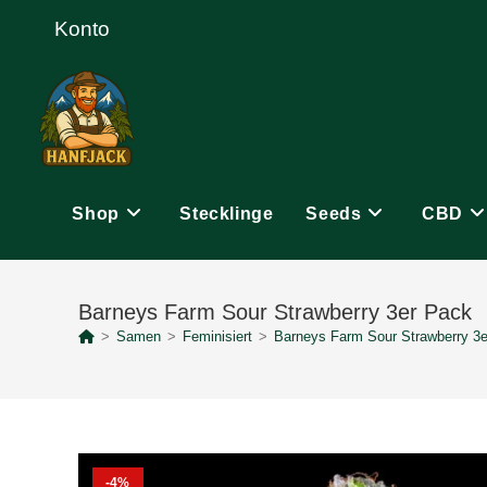
Zum
Konto
Inhalt
springen
Shop
Stecklinge
Seeds
CBD
Barneys Farm Sour Strawberry 3er Pack
>
Samen
>
Feminisiert
>
Barneys Farm Sour Strawberry 3
-4%