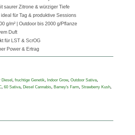
t saurer Zitrone & würziger Tiefe
 ideal für Tag & produktive Sessions
00 g/m² | Outdoor bis 2000 g/Pflanze
vem Duft
ekt für LST & ScrOG
rner Power & Ertrag
 Diesel
,
fruchtige Genetik
,
Indoor Grow
,
Outdoor Sativa
,
C
,
60 Sativa
,
Diesel Cannabis
,
Barney's Farm
,
Strawberry Kush
,