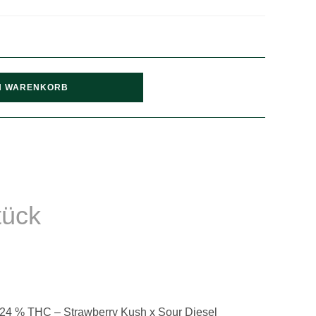
N WARENKORB
tück
u 24 % THC – Strawberry Kush x Sour Diesel