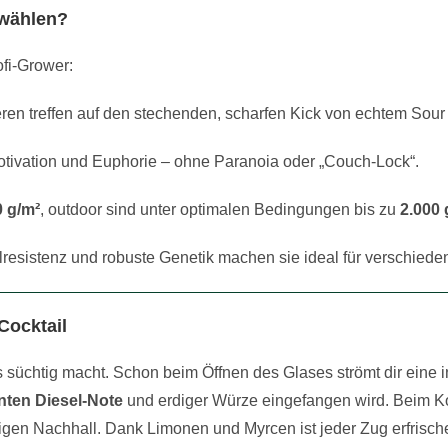
 wählen?
ofi-Grower:
ren treffen auf den stechenden, scharfen Kick von echtem Sour 
Motivation und Euphorie – ohne Paranoia oder „Couch-Lock“.
 g/m²
, outdoor sind unter optimalen Bedingungen bis zu
2.000 
esistenz und robuste Genetik machen sie ideal für verschied
Cocktail
s süchtig macht. Schon beim Öffnen des Glases strömt dir eine 
ten Diesel-Note
und erdiger Würze eingefangen wird. Beim K
igen Nachhall. Dank Limonen und Myrcen ist jeder Zug erfrisch