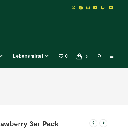
Lebensmittel
0
Website-
0
Suche
umschalten
awberry 3er Pack