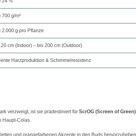
u 24 %
u 700 g/m²
u 2.000 g pro Pflanze
20 cm (Indoor) – bis 200 cm (Outdoor)
lente Harzproduktion & Schimmelresistenz
rk verzweigt, ist sie prädestiniert für
ScrOG (Screen of Green)
en Haupt-Colas.
etten und orangefarbenen Akzente in den Buds hervorzuheben, 