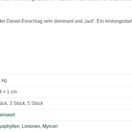
r Diesel-Einschlag sehr dominant und „laut“. Ein leistungsstarke
1 kg
4 × 1 cm
ück, 3 Stück, 5 Stück
nisiert
yophyllen
,
Limonen
,
Myrcen