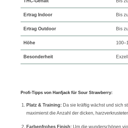
THC-Gehalt
Bis z
Ertrag Indoor
Bis z
Ertrag Outdoor
Bis z
Höhe
100–1
Besonderheit
Exzel
Profi-Tipps von Hanfjack für Sour Strawberry:
Platz & Training:
Da sie kräftig wächst und sich sta
maximierst die Anzahl der dicken, harzverkrustet
Farbenfrohes Finish:
Um die wunderschönen viol