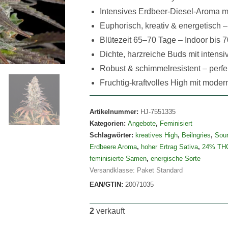
Intensives Erdbeer-Diesel-Aroma mi
Euphorisch, kreativ & energetisch –
Blütezeit 65–70 Tage – Indoor bis 7
Dichte, harzreiche Buds mit intensi
Robust & schimmelresistent – perf
Fruchtig-kraftvolles High mit mode
Artikelnummer:
HJ-7551335
Kategorien:
Angebote
,
Feminisiert
Schlagwörter:
kreatives High
,
Beilngries
,
Sour
Erdbeere Aroma
,
hoher Ertrag Sativa
,
24% TH
feminisierte Samen
,
energische Sorte
Versandklasse: Paket Standard
EAN/GTIN:
20071035
2
verkauft