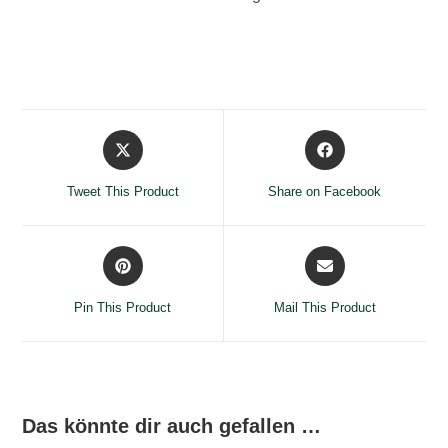
Opens
Opens
in
in
a
a
Tweet This Product
Share on Facebook
new
new
window
window
Opens
Opens
in
in
a
a
Pin This Product
Mail This Product
new
new
window
window
Das könnte dir auch gefallen …