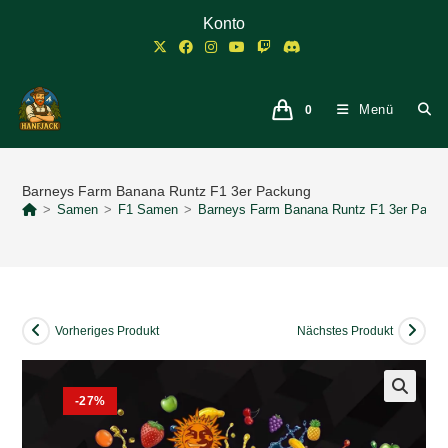
Zum
Konto
Inhalt
springen
Menü
0
Barneys Farm Banana Runtz F1 3er Packung
>
Samen
>
F1 Samen
>
Barneys Farm Banana Runtz F1 3er Pack
Vorheriges Produkt
Nächstes Produkt
-27%
🔍