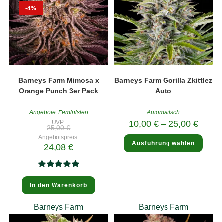
-4%
Barneys Farm Mimosa x
Barneys Farm Gorilla Zkittlez
Orange Punch 3er Pack
Auto
Angebote
,
Feminisiert
Automatisch
UVP:
10,00
€
–
25,00
€
Ursprünglicher
25,00
€
Preis
Diese
Angebotspreis:
war:
Ausführung wählen
Produ
Aktueller
24,08
€
25,00 €
weist
Preis
mehre
ist:
Varia
24,08 €.
auf.
Bewertet
Die
In den Warenkorb
Optio
mit
5.00
könne
auf
von 5
der
Barneys Farm
Barneys Farm
Produk
gewäh