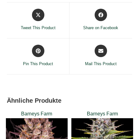
Opens
Opens
in
in
a
a
Tweet This Product
Share on Facebook
new
new
window
window
Opens
Opens
in
in
a
a
Pin This Product
Mail This Product
new
new
window
window
Ähnliche Produkte
Barneys Farm
Barneys Farm