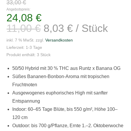
F1
33,00
€
Preis
war:
3er
Angebotspreis:
33,00 €
24,08
€
Aktueller
Packung
Preis
ist:
Menge
11,00
€
8,03
€
/
Stück
24,08 €.
inkl. 7 % MwSt.
zzgl.
Versandkosten
Lieferzeit:
1-3 Tage
Produkt enthält: 3
Stück
50/50 Hybrid mit 30 % THC aus Runtz x Banana OG
Süßes Bananen-Bonbon-Aroma mit tropischen
Fruchtnoten
Ausgewogenes euphorisches High mit sanfter
Entspannung
Indoor: 60–65 Tage Blüte, bis 550 g/m², Höhe 100–
120 cm
Outdoor: bis 700 g/Pflanze, Ernte 1.–2. Oktoberwoche