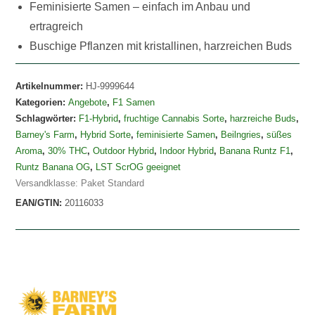
Feminisierte Samen – einfach im Anbau und
ertragreich
Buschige Pflanzen mit kristallinen, harzreichen Buds
Artikelnummer:
HJ-9999644
Kategorien:
Angebote
,
F1 Samen
Schlagwörter:
F1-Hybrid
,
fruchtige Cannabis Sorte
,
harzreiche Buds
,
Barney's Farm
,
Hybrid Sorte
,
feminisierte Samen
,
Beilngries
,
süßes
Aroma
,
30% THC
,
Outdoor Hybrid
,
Indoor Hybrid
,
Banana Runtz F1
,
Runtz Banana OG
,
LST ScrOG geeignet
Versandklasse: Paket Standard
EAN/GTIN:
20116033