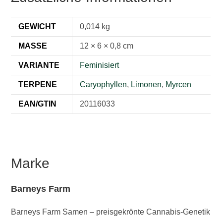
GEWICHT
0,014 kg
MASSE
12 × 6 × 0,8 cm
VARIANTE
Feminisiert
TERPENE
Caryophyllen
,
Limonen
,
Myrcen
EAN/GTIN
20116033
Marke
Barneys Farm
Barneys Farm Samen – preisgekrönte Cannabis-Genetik