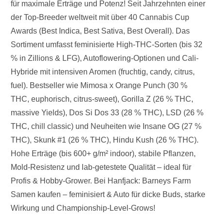
für maximale Erträge und Potenz! Seit Jahrzehnten einer
der Top-Breeder weltweit mit über 40 Cannabis Cup
Awards (Best Indica, Best Sativa, Best Overall). Das
Sortiment umfasst feminisierte High-THC-Sorten (bis 32
% in Zillions & LFG), Autoflowering-Optionen und Cali-
Hybride mit intensiven Aromen (fruchtig, candy, citrus,
fuel). Bestseller wie Mimosa x Orange Punch (30 %
THC, euphorisch, citrus-sweet), Gorilla Z (26 % THC,
massive Yields), Dos Si Dos 33 (28 % THC), LSD (26 %
THC, chill classic) und Neuheiten wie Insane OG (27 %
THC), Skunk #1 (26 % THC), Hindu Kush (26 % THC).
Hohe Erträge (bis 600+ g/m² indoor), stabile Pflanzen,
Mold-Resistenz und lab-getestete Qualität – ideal für
Profis & Hobby-Grower. Bei Hanfjack: Barneys Farm
Samen kaufen – feminisiert & Auto für dicke Buds, starke
Wirkung und Championship-Level-Grows!