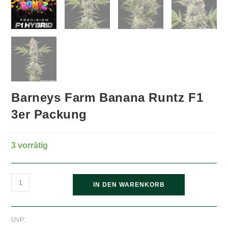
Barneys Farm Banana Runtz F1
3er Packung
3 vorrätig
Barneys
IN DEN WARENKORB
Farm
Banana
Runtz
UVP:
Ursprünglicher