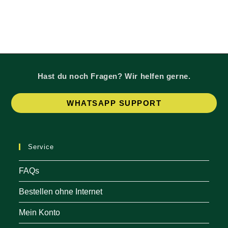
Hast du noch Fragen? Wir helfen gerne.
Op
WHATSAPP SUPPORT
in
a
ne
Service
tab
FAQs
Bestellen ohne Internet
Mein Konto