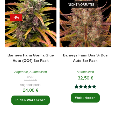
werde
NICHT VORRÄTIG
-4%
Barneys Farm Gorilla Glue
Barneys Farm Dos Si Dos
Auto (GG4) 3er Pack
Auto 3er Pack
Angebote
,
Automatisch
Automatisch
UVP:
32,50
€
Ursprünglicher
25,00
€
Preis
Angebotspreis:
war:
Aktueller
24,08
€
25,00 €
Bewertet
Preis
ist:
Weiterlesen
mit
5.00
24,08 €.
In den Warenkorb
von 5