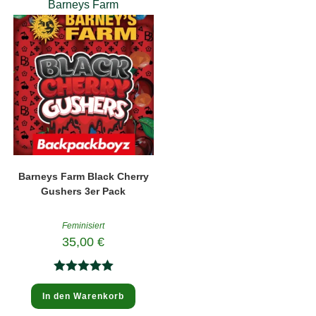
Barneys Farm
Barneys Farm Black Cherry
Gushers 3er Pack
Feminisiert
35,00
€
Bewertet
In den Warenkorb
mit
5.00