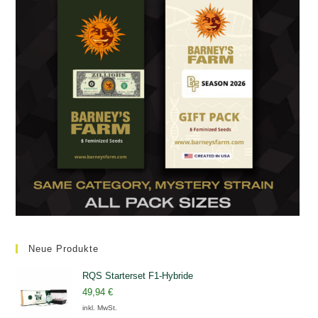
Neue Produkte
RQS Starterset F1-Hybride
49,94
€
inkl. MwSt.