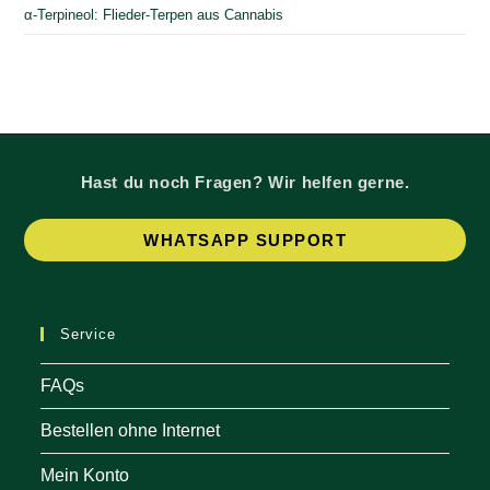
α-Terpineol: Flieder-Terpen aus Cannabis
Hast du noch Fragen? Wir helfen gerne.
Op
WHATSAPP SUPPORT
in
a
ne
Service
tab
FAQs
Bestellen ohne Internet
Mein Konto