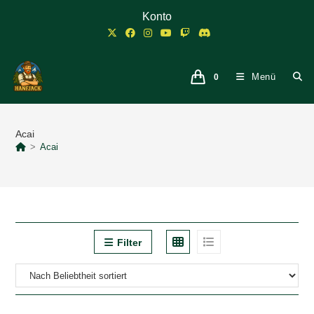
Zum
Konto
Inhalt
springen
Menü
0
Acai
>
Acai
Filter