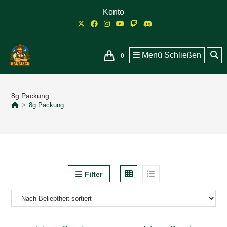
Zum
Konto
Inhalt
springen
Menü
Schließen
0
8g Packung
>
8g Packung
Filter