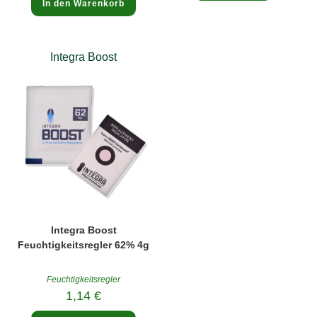
In den Warenkorb
mit
5.00
von 5
Integra Boost
Integra Boost
Feuchtigkeitsregler 62% 4g
Feuchtigkeitsregler
1,14
€