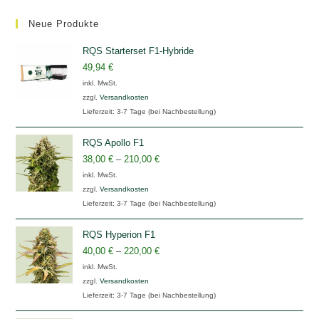
Neue Produkte
RQS Starterset F1-Hybride
49,94
€
inkl. MwSt.
zzgl.
Versandkosten
Lieferzeit:
3-7 Tage (bei Nachbestellung)
RQS Apollo F1
38,00
€
–
210,00
€
inkl. MwSt.
zzgl.
Versandkosten
Lieferzeit:
3-7 Tage (bei Nachbestellung)
RQS Hyperion F1
40,00
€
–
220,00
€
inkl. MwSt.
zzgl.
Versandkosten
Lieferzeit:
3-7 Tage (bei Nachbestellung)