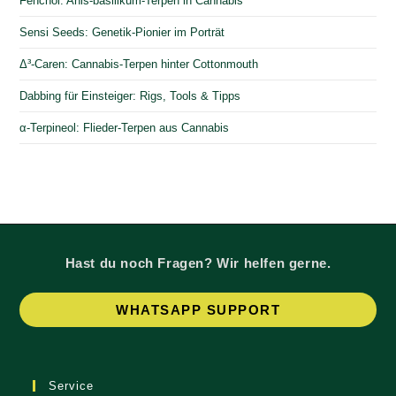
Fenchol: Anis-basilikum-Terpen in Cannabis
Sensi Seeds: Genetik-Pionier im Porträt
Δ³-Caren: Cannabis-Terpen hinter Cottonmouth
Dabbing für Einsteiger: Rigs, Tools & Tipps
α-Terpineol: Flieder-Terpen aus Cannabis
Hast du noch Fragen? Wir helfen gerne.
Op
WHATSAPP SUPPORT
in
a
ne
Service
tab