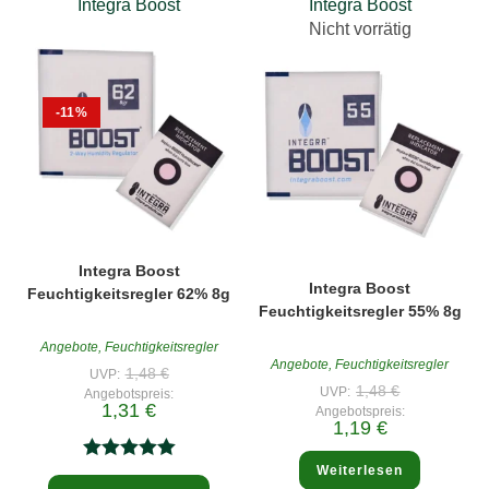
Integra Boost
Integra Boost
Nicht vorrätig
-11%
Integra Boost
Integra Boost
Feuchtigkeitsregler 62% 8g
Feuchtigkeitsregler 55% 8g
Angebote
,
Feuchtigkeitsregler
Angebote
,
Feuchtigkeitsregler
Ursprünglicher
1,48
€
UVP:
Preis
Ursprünglich
1,48
€
UVP:
Angebotspreis:
war:
Preis
Aktueller
1,31
€
Angebotspreis:
1,48 €
war:
Preis
Aktueller
1,19
€
1,48 €
ist:
Preis
1,31 €.
ist:
1,19 €.
Weiterlesen
Bewertet